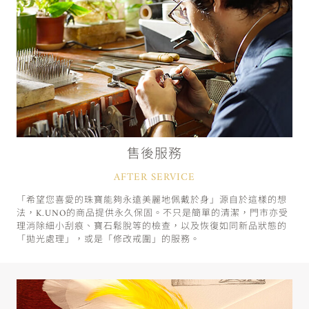
售後服務
AFTER SERVICE
「希望您喜愛的珠寶能夠永遠美麗地佩戴於身」源自於這樣的想
法，K.UNO的商品提供永久保固。不只是簡單的清潔，門市亦受
理消除細小刮痕、寶石鬆脫等的檢查，以及恢復如同新品狀態的
「拋光處理」，或是「修改戒圍」的服務。