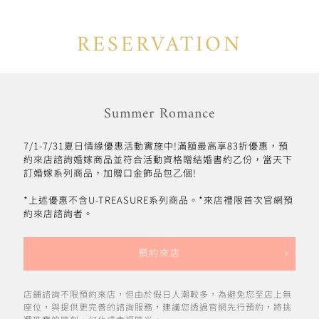
RESERVATION
Summer Romance
7/1-7/31夏日情緣優惠活動實施中!滿額最高享83折優惠，預
約來店諮詢婚嫁商品並符合活動資格贈結婚書約乙份，當天下
訂婚嫁系列商品，加贈口金飾品包乙個!
*上述優惠不含U-TREASURE系列商品。*來店禮限首次官網預
約來店諮詢者。
預約來店
店鋪諮詢不限預約來店，但由於假日人潮較多，為避免您至店上無
座位，與提供更完善的諮詢服務，建議您透過官網先行預約，將挑