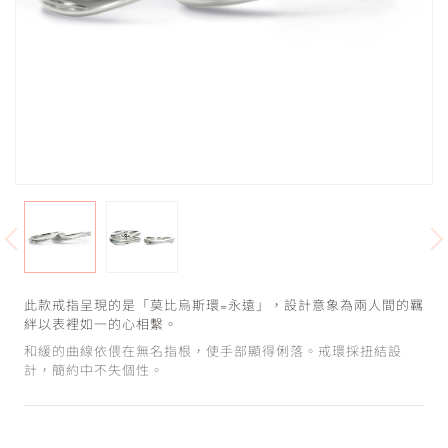
此款戒指呈現的是「莫比烏斯環=永遠」，設計意象為兩人間的羈
絆以表裡如一的心相繫。
和緩的曲線依偎在無名指根，使手部顯得俐落。戒環採扭結設
計，簡約中不失個性。