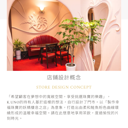
店鋪設計概念
STORE DESIGN CONCEPT
「希望顧客在夢想中的寬敞空間，享受挑選珠寶的樂趣」，
K.UNO的持有人基於這樣的想法，自行設計了門市。以「製作幸
福珠寶的妖精棲息之店」為意象，打造出由柔和鮭魚粉色曲線環
繞形成的溫暖幸福空間。請在此愜意地享用茶飲，度過愉悅的片
刻時光。