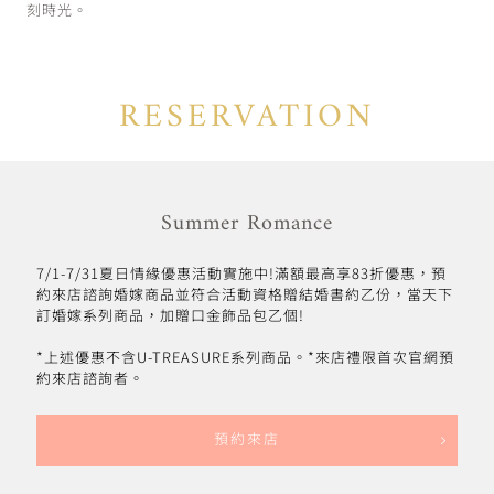
刻時光。
RESERVATION
Summer Romance
7/1-7/31夏日情緣優惠活動實施中!滿額最高享83折優惠，預
約來店諮詢婚嫁商品並符合活動資格贈結婚書約乙份，當天下
訂婚嫁系列商品，加贈口金飾品包乙個!
*上述優惠不含U-TREASURE系列商品。*來店禮限首次官網預
約來店諮詢者。
預約來店