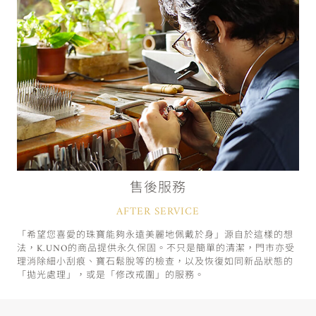
售後服務
AFTER SERVICE
「希望您喜愛的珠寶能夠永遠美麗地佩戴於身」源自於這樣的想
法，K.UNO的商品提供永久保固。不只是簡單的清潔，門市亦受
理消除細小刮痕、寶石鬆脫等的檢查，以及恢復如同新品狀態的
「拋光處理」，或是「修改戒圍」的服務。