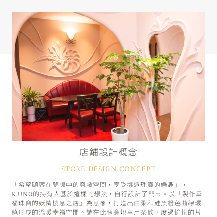
店鋪設計概念
STORE DESIGN CONCEPT
「希望顧客在夢想中的寬敞空間，享受挑選珠寶的樂趣」，
K.UNO的持有人基於這樣的想法，自行設計了門市。以「製作幸
福珠寶的妖精棲息之店」為意象，打造出由柔和鮭魚粉色曲線環
繞形成的溫暖幸福空間。請在此愜意地享用茶飲，度過愉悅的片