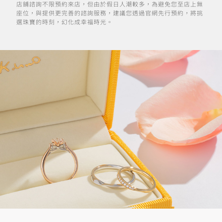
店鋪諮詢不限預約來店，但由於假日人潮較多，為避免您至店上無
座位，與提供更完善的諮詢服務，建議您透過官網先行預約，將挑
選珠寶的時刻，幻化成幸福時光。