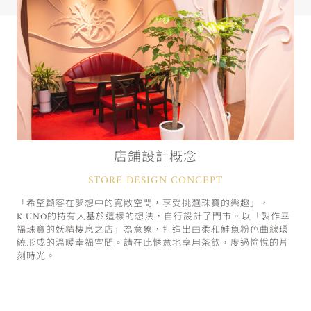
店鋪設計概念
STORE DESIGN CONCEPT
「希望顧客在夢想中的寬敞空間，享受挑選珠寶的樂趣」，
K.UNO的持有人基於這樣的想法，自行設計了門市。以「製作幸
福珠寶的妖精棲息之店」為意象，打造出由柔和鮭魚粉色曲線環
繞形成的溫暖幸福空間。請在此愜意地享用茶飲，度過愉悅的片
刻時光。