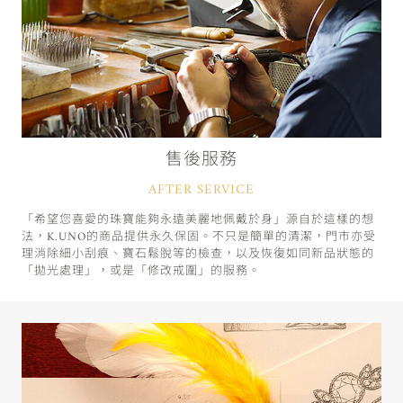
售後服務
AFTER SERVICE
「希望您喜愛的珠寶能夠永遠美麗地佩戴於身」源自於這樣的想
法，K.UNO的商品提供永久保固。不只是簡單的清潔，門市亦受
理消除細小刮痕、寶石鬆脫等的檢查，以及恢復如同新品狀態的
「拋光處理」，或是「修改戒圍」的服務。