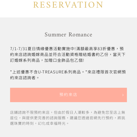
RESERVATION
Summer Romance
7/1-7/31夏日情緣優惠活動實施中!滿額最高享83折優惠，預
約來店諮詢婚嫁商品並符合活動資格贈結婚書約乙份，當天下
訂婚嫁系列商品，加贈口金飾品包乙個!
*上述優惠不含U-TREASURE系列商品。*來店禮限首次官網預
約來店諮詢者。
預約來店
店鋪諮詢不限預約來店，但由於假日人潮較多，為避免您至店上無
座位，與提供更完善的諮詢服務，建議您透過官網先行預約，將挑
選珠寶的時刻，幻化成幸福時光。