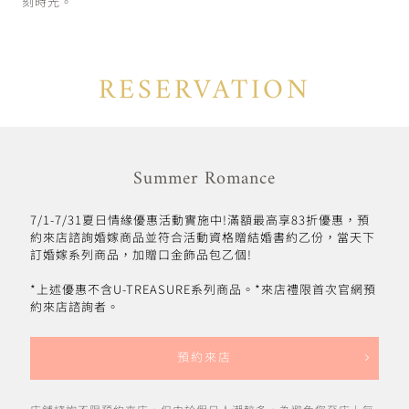
刻時光。
RESERVATION
Summer Romance
7/1-7/31夏日情緣優惠活動實施中!滿額最高享83折優惠，預
約來店諮詢婚嫁商品並符合活動資格贈結婚書約乙份，當天下
訂婚嫁系列商品，加贈口金飾品包乙個!
*上述優惠不含U-TREASURE系列商品。*來店禮限首次官網預
約來店諮詢者。
預約來店