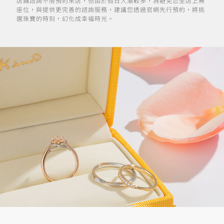
店鋪諮詢不限預約來店，但由於假日人潮較多，為避免您至店上無
座位，與提供更完善的諮詢服務，建議您透過官網先行預約，將挑
選珠寶的時刻，幻化成幸福時光。