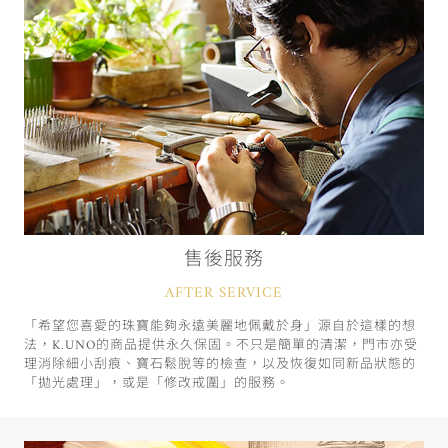
售後服務
AFTER SERVICE
「希望您喜愛的珠寶能夠永遠美麗地佩戴於身」源自於這樣的想
法，K.UNO的商品提供永久保固。不只是簡單的清潔，門市亦受
理消除細小刮痕、寶石鬆脫等的檢查，以及恢復如同新品狀態的
「拋光處理」，或是「修改戒圍」的服務。