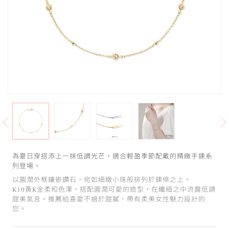
為夏日穿搭添上一抹低調光芒，適合輕盈季節配戴的精緻手鍊系
列登場。
以圓潤外框鑲嵌鑽石，宛如細緻小珠般排列於鍊條之上。
K10黃K金柔和色澤，搭配圓潤可愛的造型，在纖細之中流露低調
甜美氣息。推薦給喜愛不過於甜膩、帶有柔美女性魅力設計的
您。