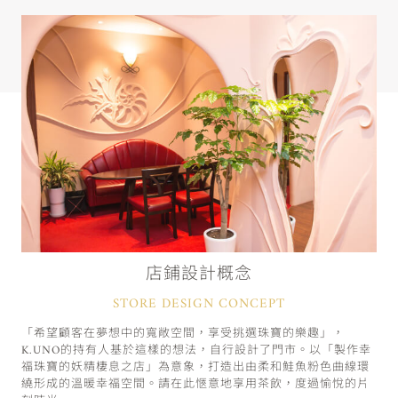
店鋪設計概念
STORE DESIGN CONCEPT
「希望顧客在夢想中的寬敞空間，享受挑選珠寶的樂趣」，
K.UNO的持有人基於這樣的想法，自行設計了門市。以「製作幸
福珠寶的妖精棲息之店」為意象，打造出由柔和鮭魚粉色曲線環
繞形成的溫暖幸福空間。請在此愜意地享用茶飲，度過愉悅的片