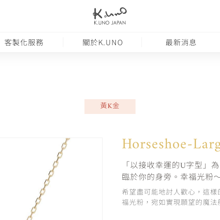
客製化服務
關於K.UNO
最新消息
黃K金
Horseshoe-Lar
「以接收幸運的U字型」
臨於你的身旁。幸福光粉～Gift 
希望盡可能地討人歡心，這樣
福光粉，宛如實現願望的魔法