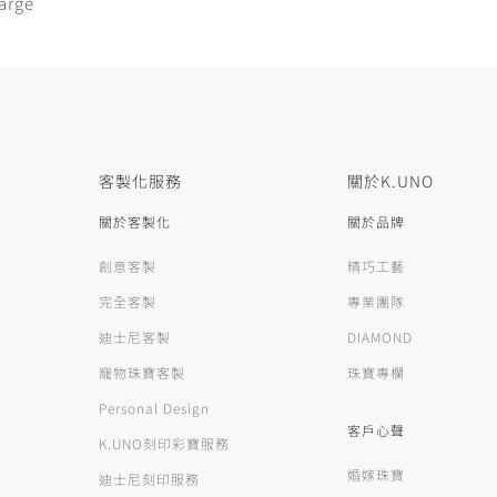
arge
客製化服務
關於K.UNO
關於客製化
關於品牌
創意客製
精巧工藝
完全客製
專業團隊
迪士尼客製
DIAMOND
寵物珠寶客製
珠寶專欄
Personal Design
客戶心聲
K.UNO刻印彩寶服務
婚嫁珠寶
迪士尼刻印服務