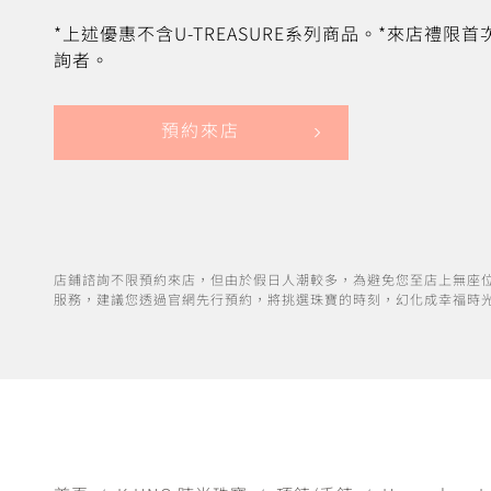
*上述優惠不含U-TREASURE系列商品。*來店禮限
詢者。
預約來店
店鋪諮詢不限預約來店，但由於假日人潮較多，為避免您至店上無座
服務，建議您透過官網先行預約，將挑選珠寶的時刻，幻化成幸福時