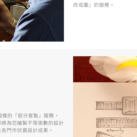
改戒圍」的服務。
或圖樣的「部分客製」服務，
師將為您繪製不限張數的設計
往各門市欣賞設計成果。