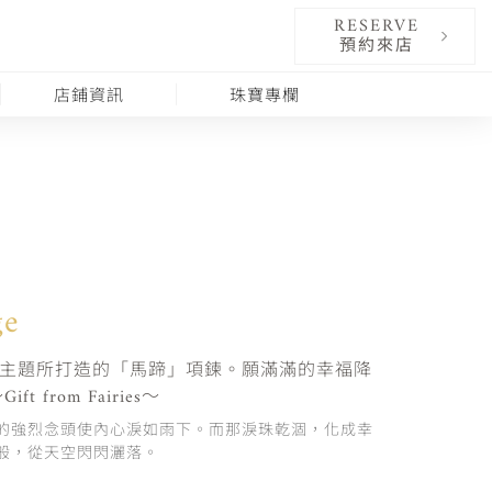
RESERVE
預約來店
店鋪資訊
珠寶專欄
ge
為主題所打造的「馬蹄」項鍊。願滿滿的幸福降
from Fairies～
的強烈念頭使內心淚如雨下。而那淚珠乾涸，化成幸
般，從天空閃閃灑落。