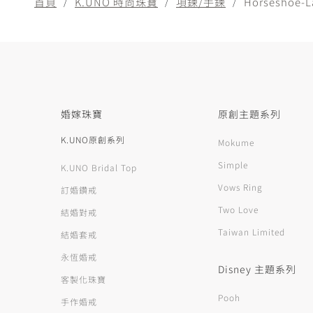
首頁
K.UNO 時尚珠寶
項鍊/手鍊
Horseshoe-L
婚嫁珠寶
原創主題系列
K.UNO原創系列
Mokume
Simple
K.UNO Bridal Top
Vows Ring
訂婚鑽戒
Two Love
結婚對戒
Taiwan Limited
結婚套戒
永恆婚戒
Disney 主題系列
客製化珠寶
Pooh
手作婚戒