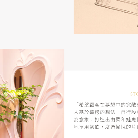
ST
「希望顧客在夢想中的寬敞空
人基於這樣的想法，自行設
為意象，打造出由柔和鮭魚
地享用茶飲，度過愉悅的片