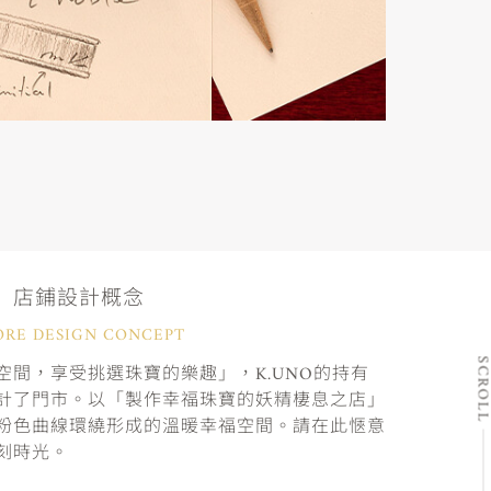
店鋪設計概念
ORE DESIGN CONCEPT
SCRO
間，享受挑選珠寶的樂趣」，K.UNO的持有
計了門市。以「製作幸福珠寶的妖精棲息之店」
粉色曲線環繞形成的溫暖幸福空間。請在此愜意
刻時光。