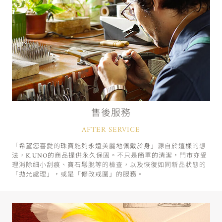
售後服務
AFTER SERVICE
「希望您喜愛的珠寶能夠永遠美麗地佩戴於身」源自於這樣的想
法，K.UNO的商品提供永久保固。不只是簡單的清潔，門市亦受
理消除細小刮痕、寶石鬆脫等的檢查，以及恢復如同新品狀態的
「拋光處理」，或是「修改戒圍」的服務。