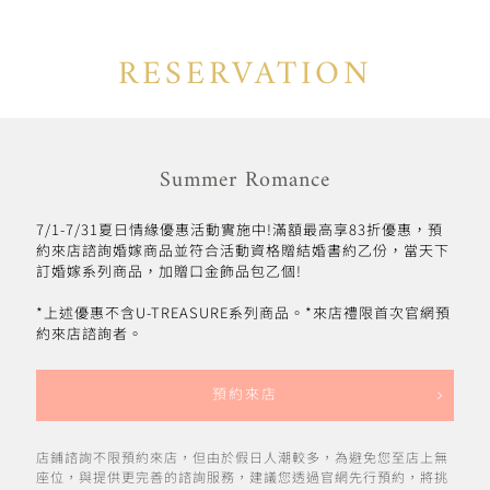
RESERVATION
Summer Romance
7/1-7/31夏日情緣優惠活動實施中!滿額最高享83折優惠，預
約來店諮詢婚嫁商品並符合活動資格贈結婚書約乙份，當天下
訂婚嫁系列商品，加贈口金飾品包乙個!
*上述優惠不含U-TREASURE系列商品。*來店禮限首次官網預
約來店諮詢者。
預約來店
店鋪諮詢不限預約來店，但由於假日人潮較多，為避免您至店上無
座位，與提供更完善的諮詢服務，建議您透過官網先行預約，將挑