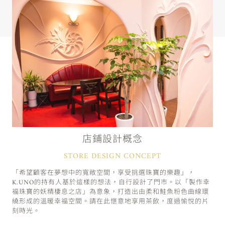
店鋪設計概念
STORE DESIGN CONCEPT
「希望顧客在夢想中的寬敞空間，享受挑選珠寶的樂趣」，
K.UNO的持有人基於這樣的想法，自行設計了門市。以「製作幸
福珠寶的妖精棲息之店」為意象，打造出由柔和鮭魚粉色曲線環
繞形成的溫暖幸福空間。請在此愜意地享用茶飲，度過愉悅的片
刻時光。