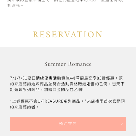
繞形成的溫暖幸福空間。請在此愜意地享用茶飲，度過愉悅的片
刻時光。
RESERVATION
Summer Romance
7/1-7/31夏日情緣優惠活動實施中!滿額最高享83折優惠，預
約來店諮詢婚嫁商品並符合活動資格贈結婚書約乙份，當天下
訂婚嫁系列商品，加贈口金飾品包乙個!
*上述優惠不含U-TREASURE系列商品。*來店禮限首次官網預
約來店諮詢者。
預約來店