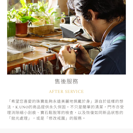
售後服務
AFTER SERVICE
「希望您喜愛的珠寶能夠永遠美麗地佩戴於身」源自於這樣的想
法，K.UNO的商品提供永久保固。不只是簡單的清潔，門市亦受
理消除細小刮痕、寶石鬆脫等的檢查，以及恢復如同新品狀態的
「拋光處理」，或是「修改戒圍」的服務。