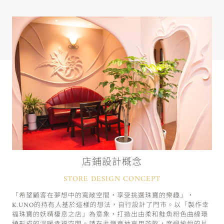
店鋪設計概念
STORE DESIGN CONCEPT
「希望顧客在夢想中的寬敞空間，享受挑選珠寶的樂趣」，
K.UNO的持有人基於這樣的想法，自行設計了門市。以「製作幸
福珠寶的妖精棲息之店」為意象，打造出由柔和鮭魚粉色曲線環