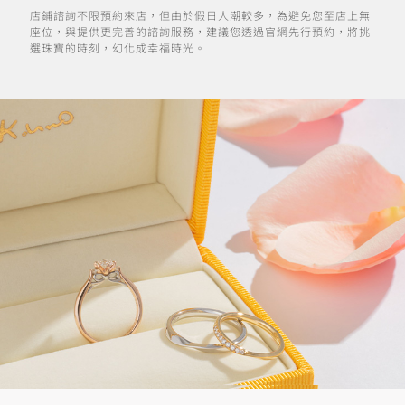
店鋪諮詢不限預約來店，但由於假日人潮較多，為避免您至店上無
座位，與提供更完善的諮詢服務，建議您透過官網先行預約，將挑
選珠寶的時刻，幻化成幸福時光。