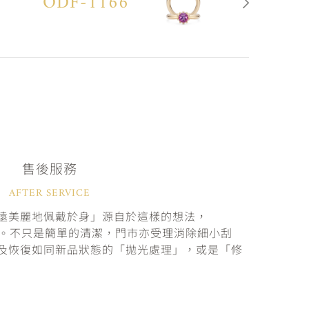
ODF-1166
售後服務
AFTER SERVICE
遠美麗地佩戴於身」源自於這樣的想法，
固。不只是簡單的清潔，門市亦受理消除細小刮
及恢復如同新品狀態的「拋光處理」，或是「修