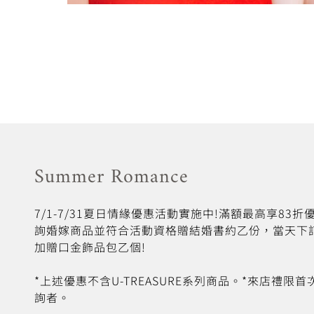
Summer Romance
7/1-7/31夏日情緣優惠活動實施中!滿額最高享83
詢婚嫁商品並符合活動資格贈結婚書約乙份，當天下
加贈口金飾品包乙個!
*上述優惠不含U-TREASURE系列商品。*來店禮限
詢者。