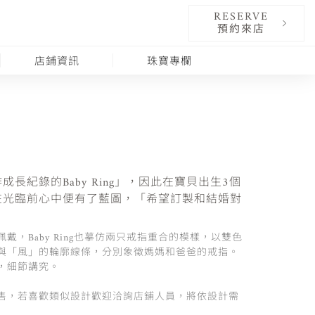
RESERVE
預約來店
店鋪資訊
珠寶專欄
長紀錄的Baby Ring」，因此在寶貝出生3個
在光臨前心中便有了藍圖，「希望訂製和結婚對
，Baby Ring也摹仿兩只戒指重合的模樣，以雙色
與「風」的輪廓線條，分別象徵媽媽和爸爸的戒指。
，細節講究。
售，若喜歡類似設計歡迎洽詢店鋪人員，將依設計需