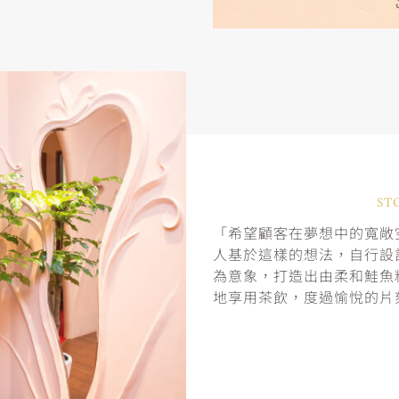
ST
「希望顧客在夢想中的寬敞空
人基於這樣的想法，自行設
為意象，打造出由柔和鮭魚
地享用茶飲，度過愉悅的片