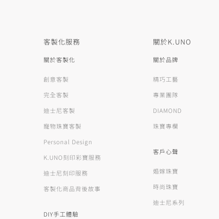
客製化服務
關於K.UNO
關於客製化
關於品牌
創意客製
精巧工藝
完全客製
專業團隊
迪士尼客製
DIAMOND
寵物珠寶客製
珠寶專欄
Personal Design
客戶心聲
K.UNO刻印彩寶服務
婚嫁珠寶
迪士尼刻印服務
時尚珠寶
客製化商品背後故事
迪士尼系列
DIY手工體驗