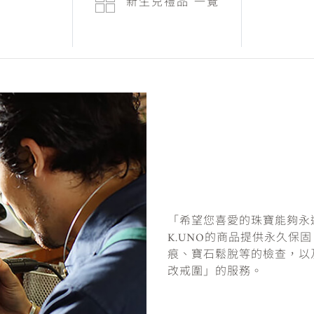
新生兒禮品
一覽
「希望您喜愛的珠寶能夠永
K.UNO的商品提供永久保
痕、寶石鬆脫等的檢查，以
改戒圍」的服務。