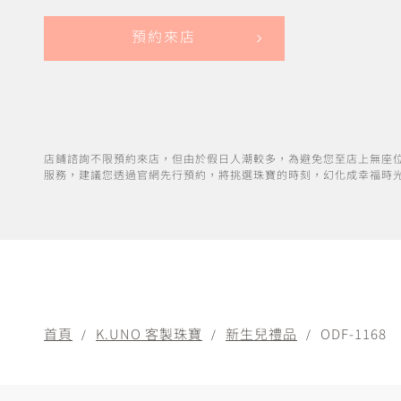
預約來店
店鋪諮詢不限預約來店，但由於假日人潮較多，為避免您至店上無座
服務，建議您透過官網先行預約，將挑選珠寶的時刻，幻化成幸福時
首頁
K.UNO 客製珠寶
新生兒禮品
ODF-1168