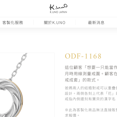
客製化服務
關於K.UNO
最新消息
ODF-1168
這位顧客「想要一只能當作成
月時用線測量戒圍。顧客
戒成套」的款式。
爸媽兩人的結婚對戒可以重疊佩戴
設計。兩側各刻上代表「花」
戒指內側還刻有寶貝的漢字名
※此為客製化商品無法直接販
求報價。