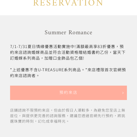
RESERVATION
Summer Romance
7/1-7/31夏日情緣優惠活動實施中!滿額最高享83折優惠，預
約來店諮詢婚嫁商品並符合活動資格贈結婚書約乙份，當天下
訂婚嫁系列商品，加贈口金飾品包乙個!
*上述優惠不含U-TREASURE系列商品。*來店禮限首次官網預
約來店諮詢者。
預約來店
店鋪諮詢不限預約來店，但由於假日人潮較多，為避免您至店上無
座位，與提供更完善的諮詢服務，建議您透過官網先行預約，將挑
選珠寶的時刻，幻化成幸福時光。