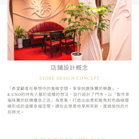
店鋪設計概念
STORE DESIGN CONCEPT
「希望顧客在夢想中的寬敞空間，享受挑選珠寶的樂趣」，
K.UNO的持有人基於這樣的想法，自行設計了門市。以「製作幸
福珠寶的妖精棲息之店」為意象，打造出由柔和鮭魚粉色曲線環
繞形成的溫暖幸福空間。請在此愜意地享用茶飲，度過愉悅的片
刻時光。