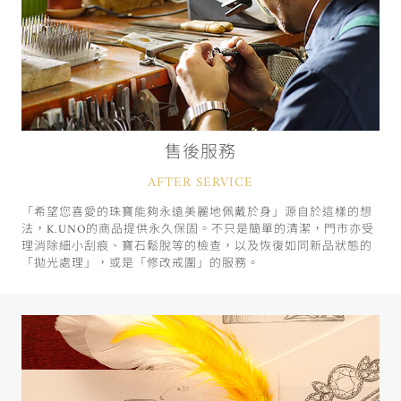
售後服務
AFTER SERVICE
「希望您喜愛的珠寶能夠永遠美麗地佩戴於身」源自於這樣的想
法，K.UNO的商品提供永久保固。不只是簡單的清潔，門市亦受
理消除細小刮痕、寶石鬆脫等的檢查，以及恢復如同新品狀態的
「拋光處理」，或是「修改戒圍」的服務。