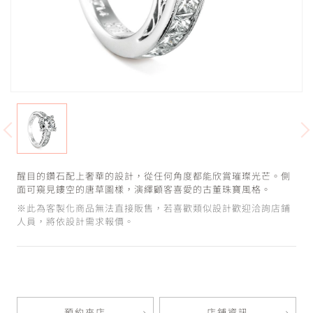
醒目的鑽石配上奢華的設計，從任何角度都能欣賞璀璨光芒。側
面可窺見鏤空的唐草圖樣，演繹顧客喜愛的古董珠寶風格。
※此為客製化商品無法直接販售，若喜歡類似設計歡迎洽詢店鋪
人員，將依設計需求報價。