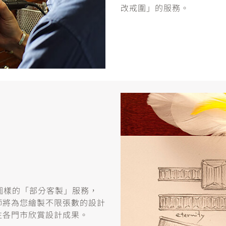
改戒圍」的服務。
或圖樣的「部分客製」服務，
師將為您繪製不限張數的設計
往各門市欣賞設計成果。