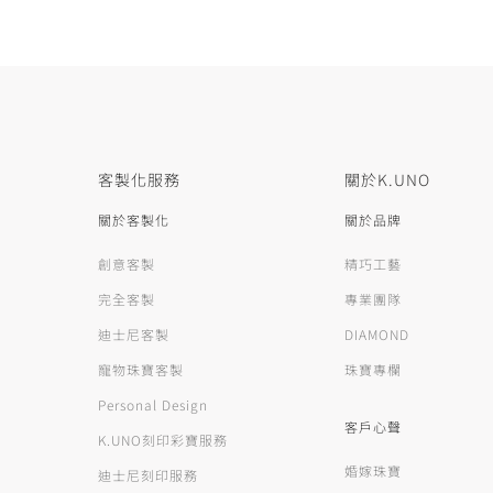
客製化服務
關於K.UNO
關於客製化
關於品牌
創意客製
精巧工藝
完全客製
專業團隊
迪士尼客製
DIAMOND
寵物珠寶客製
珠寶專欄
Personal Design
客戶心聲
K.UNO刻印彩寶服務
婚嫁珠寶
迪士尼刻印服務