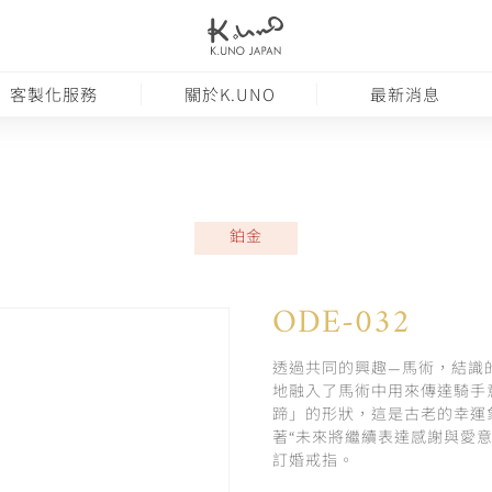
客製化服務
關於K.UNO
最新消息
鉑金
ODE-032
透過共同的興趣—馬術，結識
地融入了馬術中用來傳達騎手
蹄」的形狀，這是古老的幸運
著“未來將繼續表達感謝與愛
訂婚戒指。