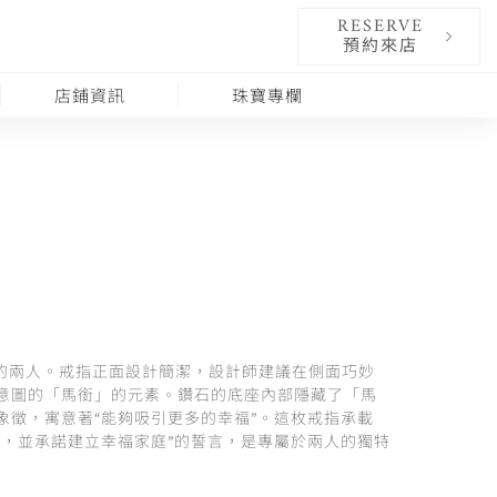
RESERVE
預約來店
店鋪資訊
珠寶專欄
的兩人。戒指正面設計簡潔，設計師建議在側面巧妙
意圖的「馬銜」的元素。鑽石的底座內部隱藏了「馬
象徵，寓意著“能夠吸引更多的幸福”。這枚戒指承載
意，並承諾建立幸福家庭”的誓言，是專屬於兩人的獨特