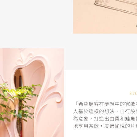
ST
「希望顧客在夢想中的寬敞空
人基於這樣的想法，自行設
為意象，打造出由柔和鮭魚
地享用茶飲，度過愉悅的片