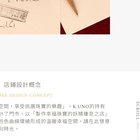
店鋪設計概念
ORE DESIGN CONCEPT
SCRO
間，享受挑選珠寶的樂趣」，K.UNO的持有
計了門市。以「製作幸福珠寶的妖精棲息之店」
粉色曲線環繞形成的溫暖幸福空間。請在此愜意
刻時光。