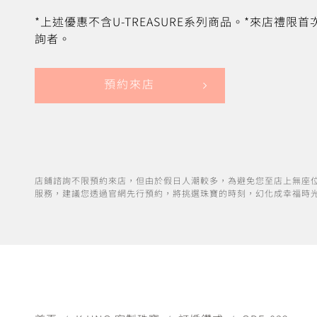
*上述優惠不含U-TREASURE系列商品。*來店禮限
詢者。
預約來店
店鋪諮詢不限預約來店，但由於假日人潮較多，為避免您至店上無座
服務，建議您透過官網先行預約，將挑選珠寶的時刻，幻化成幸福時