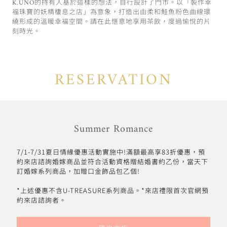
K.UNO的持有人基於這樣的想法，自行設計了門市。以「製作幸
福珠寶的妖精棲息之店」為意象，打造出由柔和鮭魚粉色曲線環
繞形成的溫暖幸福空間。請在此愜意地享用茶飲，度過愉悅的片
刻時光。
RESERVATION
Summer Romance
7/1-7/31夏日情緣優惠活動實施中!滿額最高享83折優惠，預
約來店諮詢婚嫁商品並符合活動資格贈結婚書約乙份，當天下
訂婚嫁系列商品，加贈口金飾品包乙個!
*上述優惠不含U-TREASURE系列商品。*來店禮限首次官網預
約來店諮詢者。