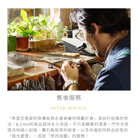
售後服務
AFTER SERVICE
「希望您喜愛的珠寶能夠永遠美麗地佩戴於身」源自於這樣的想
法，K.UNO的商品提供永久保固。不只是簡單的清潔，門市亦受
理消除細小刮痕、寶石鬆脫等的檢查，以及恢復如同新品狀態的
「拋光處理」，或是「修改戒圍」的服務。