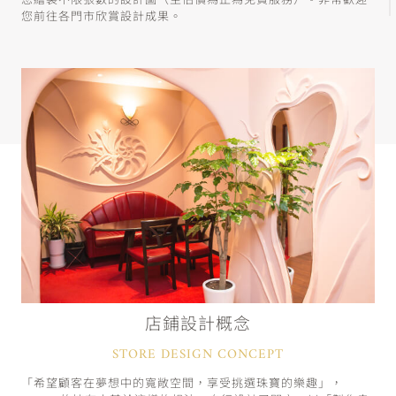
您繪製不限張數的設計圖（至估價為止為免費服務）。非常歡迎
您前往各門市欣賞設計成果。
店鋪設計概念
STORE DESIGN CONCEPT
「希望顧客在夢想中的寬敞空間，享受挑選珠寶的樂趣」，