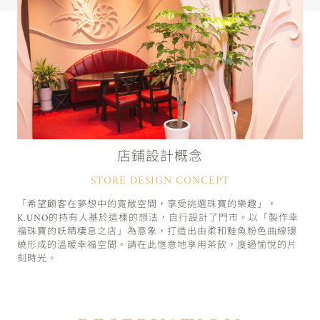
店鋪設計概念
STORE DESIGN CONCEPT
「希望顧客在夢想中的寬敞空間，享受挑選珠寶的樂趣」，
K.UNO的持有人基於這樣的想法，自行設計了門市。以「製作幸
福珠寶的妖精棲息之店」為意象，打造出由柔和鮭魚粉色曲線環
繞形成的溫暖幸福空間。請在此愜意地享用茶飲，度過愉悅的片
刻時光。