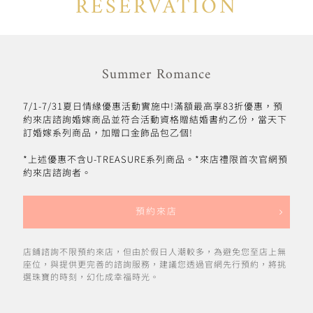
RESERVATION
Summer Romance
7/1-7/31夏日情緣優惠活動實施中!滿額最高享83折優惠，預
約來店諮詢婚嫁商品並符合活動資格贈結婚書約乙份，當天下
訂婚嫁系列商品，加贈口金飾品包乙個!
*上述優惠不含U-TREASURE系列商品。*來店禮限首次官網預
約來店諮詢者。
預約來店
店鋪諮詢不限預約來店，但由於假日人潮較多，為避免您至店上無
座位，與提供更完善的諮詢服務，建議您透過官網先行預約，將挑
選珠寶的時刻，幻化成幸福時光。