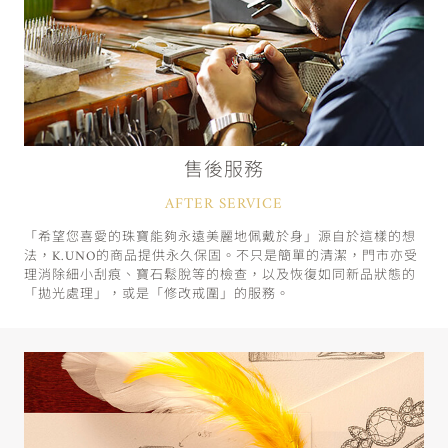
售後服務
AFTER SERVICE
「希望您喜愛的珠寶能夠永遠美麗地佩戴於身」源自於這樣的想
法，K.UNO的商品提供永久保固。不只是簡單的清潔，門市亦受
理消除細小刮痕、寶石鬆脫等的檢查，以及恢復如同新品狀態的
「拋光處理」，或是「修改戒圍」的服務。