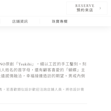
RESERVE
預約來店
店鋪資訊
珠寶專欄
NO原創「Tsukihi」，綴以工匠的手工鑿刻。刻
兩人姓名的首字母，還有顧客喜愛的「蝴蝶」主
永遠感情融洽，幸福接連造訪的期望。男戒內側
售，若喜歡類似設計歡迎洽詢店鋪人員，將依設計需