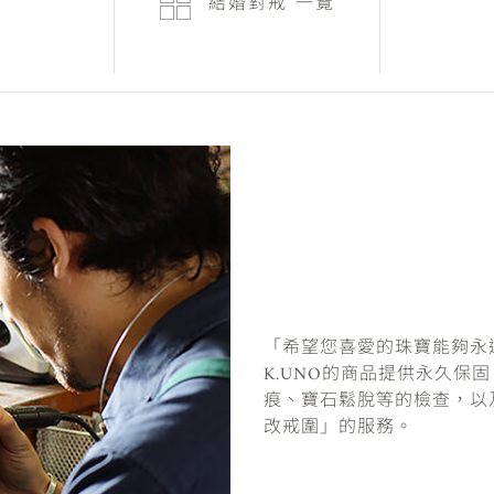
結婚對戒
一覽
「希望您喜愛的珠寶能夠永
K.UNO的商品提供永久保
痕、寶石鬆脫等的檢查，以
改戒圍」的服務。