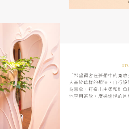
ST
「希望顧客在夢想中的寬敞空
人基於這樣的想法，自行設
為意象，打造出由柔和鮭魚
地享用茶飲，度過愉悅的片