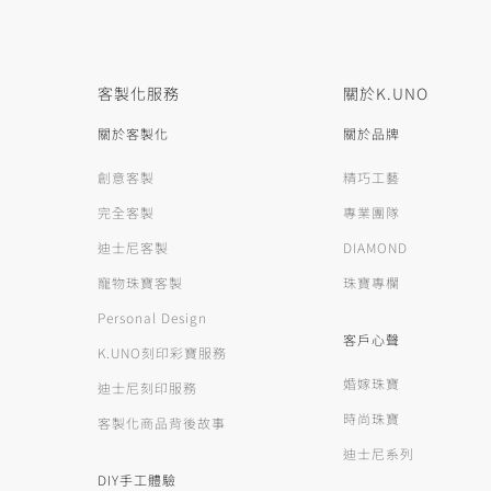
客製化服務
關於K.UNO
關於客製化
關於品牌
創意客製
精巧工藝
完全客製
專業團隊
迪士尼客製
DIAMOND
寵物珠寶客製
珠寶專欄
Personal Design
客戶心聲
K.UNO刻印彩寶服務
婚嫁珠寶
迪士尼刻印服務
時尚珠寶
客製化商品背後故事
迪士尼系列
DIY手工體驗