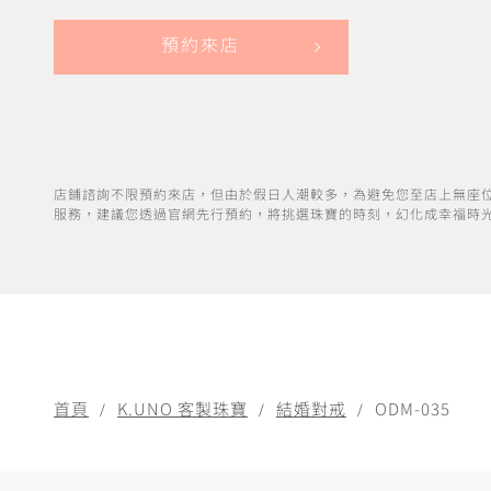
預約來店
店鋪諮詢不限預約來店，但由於假日人潮較多，為避免您至店上無座
服務，建議您透過官網先行預約，將挑選珠寶的時刻，幻化成幸福時
首頁
K.UNO 客製珠寶
結婚對戒
ODM-035