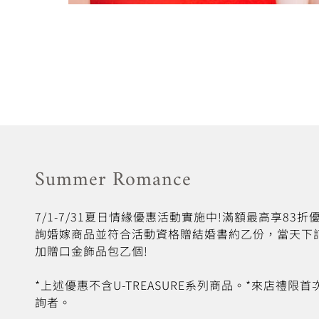
Summer Romance
7/1-7/31夏日情緣優惠活動實施中!滿額最高享83
詢婚嫁商品並符合活動資格贈結婚書約乙份，當天下
加贈口金飾品包乙個!
*上述優惠不含U-TREASURE系列商品。*來店禮限
詢者。