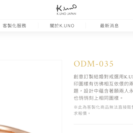
客製化服務
關於K.UNO
最新消息
ODM-035
創意訂製結婚對戒選用K.U
印圖樣有彷彿相互依偎的
題，設計中蘊含著願兩人
也悄悄刻上相同圖樣。
※此為客製化商品無法直接販
求報價。