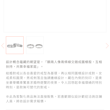
設計概念蘊藏的期望是，「願兩人像兩條線交錯成圖樣般，互相
扶持，共築幸福家庭」。
結婚對戒以各自喜愛的戒型為基環，再以相同圖樣設計成對。女
戒柔和圓潤，男戒俐落且強調邊緣設計。藏在內側的刻印，是乘
坐豪華轎車驚喜求婚時遊覽的夜景，令人回想起幸福環繞的特別
時刻，是款無可替代的對戒。
※此為客製化商品無法直接販售，若喜歡類似設計歡迎洽詢店鋪
人員，將依設計需求報價。