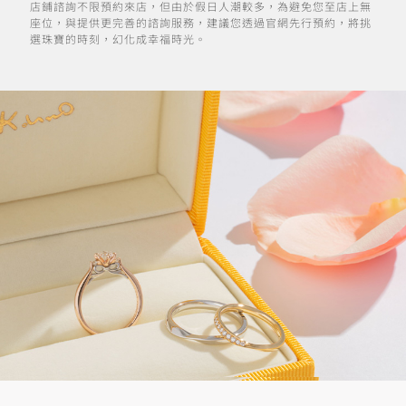
店鋪諮詢不限預約來店，但由於假日人潮較多，為避免您至店上無
座位，與提供更完善的諮詢服務，建議您透過官網先行預約，將挑
選珠寶的時刻，幻化成幸福時光。