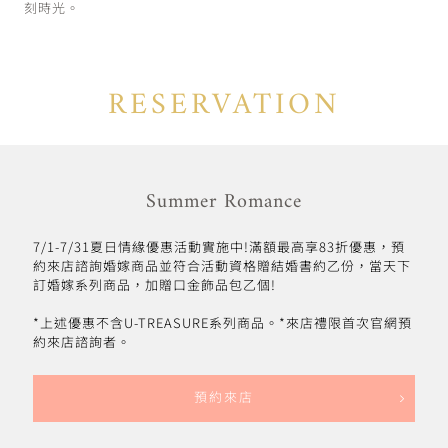
刻時光。
RESERVATION
Summer Romance
7/1-7/31夏日情緣優惠活動實施中!滿額最高享83折優惠，預
約來店諮詢婚嫁商品並符合活動資格贈結婚書約乙份，當天下
訂婚嫁系列商品，加贈口金飾品包乙個!
*上述優惠不含U-TREASURE系列商品。*來店禮限首次官網預
約來店諮詢者。
預約來店