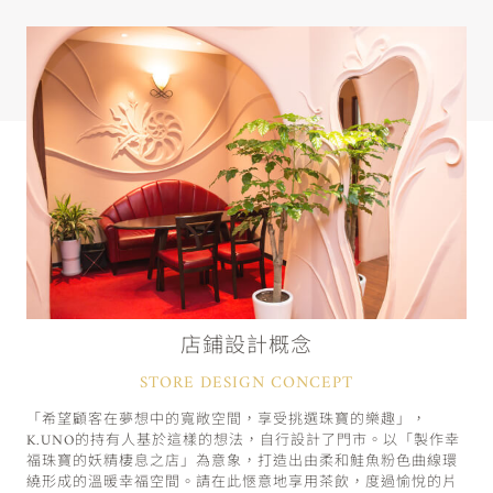
店鋪設計概念
STORE DESIGN CONCEPT
「希望顧客在夢想中的寬敞空間，享受挑選珠寶的樂趣」，
K.UNO的持有人基於這樣的想法，自行設計了門市。以「製作幸
福珠寶的妖精棲息之店」為意象，打造出由柔和鮭魚粉色曲線環
繞形成的溫暖幸福空間。請在此愜意地享用茶飲，度過愉悅的片