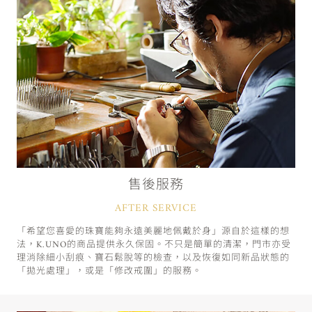
售後服務
AFTER SERVICE
「希望您喜愛的珠寶能夠永遠美麗地佩戴於身」源自於這樣的想
法，K.UNO的商品提供永久保固。不只是簡單的清潔，門市亦受
理消除細小刮痕、寶石鬆脫等的檢查，以及恢復如同新品狀態的
「拋光處理」，或是「修改戒圍」的服務。