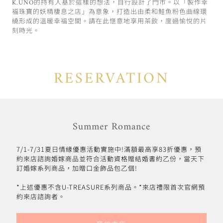
K.UNO的持有人基於這樣的想法，自行設計了門市。以「製作幸
福珠寶的妖精棲息之店」為意象，打造出由柔和鮭魚粉色曲線環
繞形成的溫暖幸福空間。請在此愜意地享用茶飲，度過愉悅的片
刻時光。
RESERVATION
Summer Romance
7/1-7/31夏日情緣優惠活動實施中!滿額最高享83折優惠，預
約來店諮詢婚嫁商品並符合活動資格贈結婚書約乙份，當天下
訂婚嫁系列商品，加贈口金飾品包乙個!
*上述優惠不含U-TREASURE系列商品。*來店禮限首次官網預
約來店諮詢者。