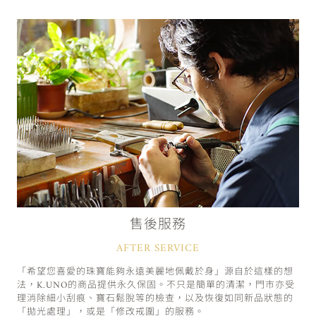
售後服務
AFTER SERVICE
「希望您喜愛的珠寶能夠永遠美麗地佩戴於身」源自於這樣的想
法，K.UNO的商品提供永久保固。不只是簡單的清潔，門市亦受
理消除細小刮痕、寶石鬆脫等的檢查，以及恢復如同新品狀態的
「拋光處理」，或是「修改戒圍」的服務。