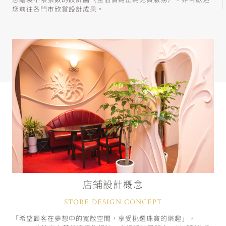
您繪製不限張數的設計圖（至估價為止為免費服務）。非常歡迎
您前往各門市欣賞設計成果。
店鋪設計概念
STORE DESIGN CONCEPT
「希望顧客在夢想中的寬敞空間，享受挑選珠寶的樂趣」，