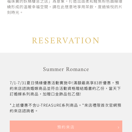
福珠寶的妖精棲息之店」為意象，打造出由柔和鮭魚粉色曲線環
繞形成的溫暖幸福空間。請在此愜意地享用茶飲，度過愉悅的片
刻時光。
RESERVATION
Summer Romance
7/1-7/31夏日情緣優惠活動實施中!滿額最高享83折優惠，預
約來店諮詢婚嫁商品並符合活動資格贈結婚書約乙份，當天下
訂婚嫁系列商品，加贈口金飾品包乙個!
*上述優惠不含U-TREASURE系列商品。*來店禮限首次官網預
約來店諮詢者。
預約來店