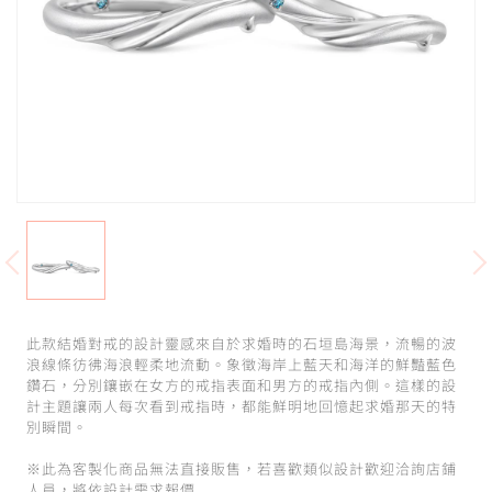
此款結婚對戒的設計靈感來自於求婚時的石垣島海景，流暢的波
浪線條彷彿海浪輕柔地流動。象徵海岸上藍天和海洋的鮮豔藍色
鑽石，分別鑲嵌在女方的戒指表面和男方的戒指內側。這樣的設
計主題讓兩人每次看到戒指時，都能鮮明地回憶起求婚那天的特
別瞬間。
※此為客製化商品無法直接販售，若喜歡類似設計歡迎洽詢店鋪
人員，將依設計需求報價