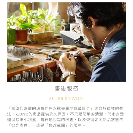
售後服務
AFTER SERVICE
「希望您喜愛的珠寶能夠永遠美麗地佩戴於身」源自於這樣的想
法，K.UNO的商品提供永久保固。不只是簡單的清潔，門市亦受
理消除細小刮痕、寶石鬆脫等的檢查，以及恢復如同新品狀態的
「拋光處理」，或是「修改戒圍」的服務。