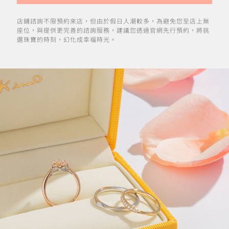
店鋪諮詢不限預約來店，但由於假日人潮較多，為避免您至店上無
座位，與提供更完善的諮詢服務，建議您透過官網先行預約，將挑
選珠寶的時刻，幻化成幸福時光。