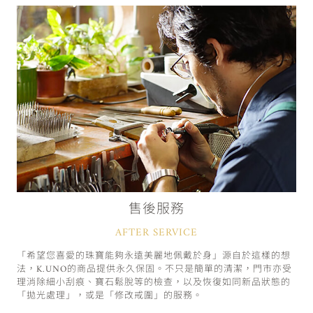
售後服務
AFTER SERVICE
「希望您喜愛的珠寶能夠永遠美麗地佩戴於身」源自於這樣的想
法，K.UNO的商品提供永久保固。不只是簡單的清潔，門市亦受
理消除細小刮痕、寶石鬆脫等的檢查，以及恢復如同新品狀態的
「拋光處理」，或是「修改戒圍」的服務。