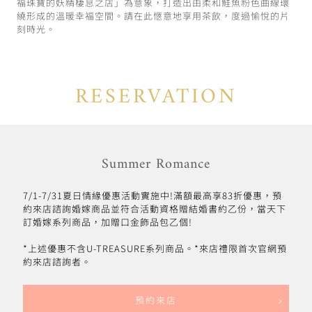
福珠寶的妖精棲息之店」為意象，打造出由柔和鮭魚粉色曲線環
繞形成的溫暖幸福空間。請在此愜意地享用茶飲，度過愉悅的片
刻時光。
RESERVATION
Summer Romance
7/1-7/31夏日情緣優惠活動實施中!滿額最高享83折優惠，預
約來店諮詢婚嫁商品並符合活動資格贈結婚書約乙份，當天下
訂婚嫁系列商品，加贈口金飾品包乙個!
*上述優惠不含U-TREASURE系列商品。*來店禮限首次官網預
約來店諮詢者。
預約來店