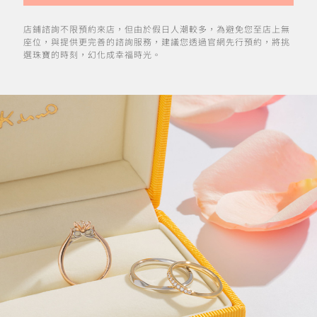
店鋪諮詢不限預約來店，但由於假日人潮較多，為避免您至店上無
座位，與提供更完善的諮詢服務，建議您透過官網先行預約，將挑
選珠寶的時刻，幻化成幸福時光。