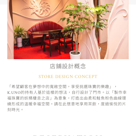
店鋪設計概念
STORE DESIGN CONCEPT
「希望顧客在夢想中的寬敞空間，享受挑選珠寶的樂趣」，
K.UNO的持有人基於這樣的想法，自行設計了門市。以「製作幸
福珠寶的妖精棲息之店」為意象，打造出由柔和鮭魚粉色曲線環
繞形成的溫暖幸福空間。請在此愜意地享用茶飲，度過愉悅的片
刻時光。