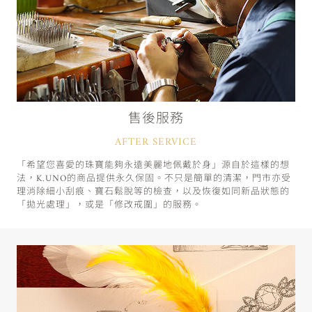
售後服務
AFTER SERVICE
「希望您喜愛的珠寶能夠永遠美麗地佩戴於身」源自於這樣的想
法，K.UNO的商品提供永久保固。不只是簡單的清潔，門市亦受
理消除細小刮痕、寶石鬆脫等的檢查，以及恢復如同新品狀態的
「拋光處理」，或是「修改戒圍」的服務。