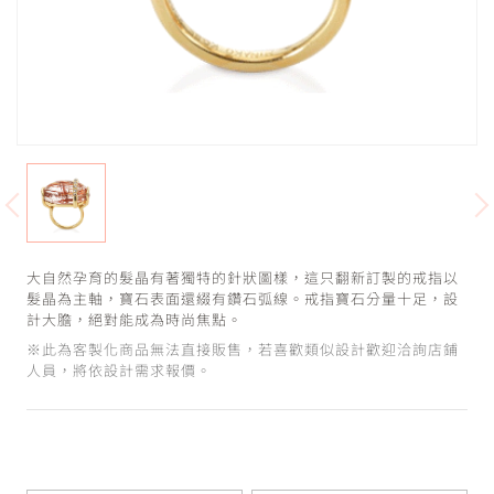
大自然孕育的髮晶有著獨特的針狀圖樣，這只翻新訂製的戒指以
髮晶為主軸，寶石表面還綴有鑽石弧線。戒指寶石分量十足，設
計大膽，絕對能成為時尚焦點。
※此為客製化商品無法直接販售，若喜歡類似設計歡迎洽詢店鋪
人員，將依設計需求報價。