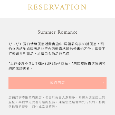
RESERVATION
Summer Romance
7/1-7/31夏日情緣優惠活動實施中!滿額最高享83折優惠，預
約來店諮詢婚嫁商品並符合活動資格贈結婚書約乙份，當天下
訂婚嫁系列商品，加贈口金飾品包乙個!
*上述優惠不含U-TREASURE系列商品。*來店禮限首次官網預
約來店諮詢者。
預約來店
店鋪諮詢不限預約來店，但由於假日人潮較多，為避免您至店上無
座位，與提供更完善的諮詢服務，建議您透過官網先行預約，將挑
選珠寶的時刻，幻化成幸福時光。