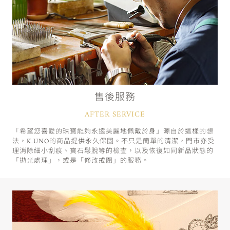
售後服務
AFTER SERVICE
「希望您喜愛的珠寶能夠永遠美麗地佩戴於身」源自於這樣的想
法，K.UNO的商品提供永久保固。不只是簡單的清潔，門市亦受
理消除細小刮痕、寶石鬆脫等的檢查，以及恢復如同新品狀態的
「拋光處理」，或是「修改戒圍」的服務。