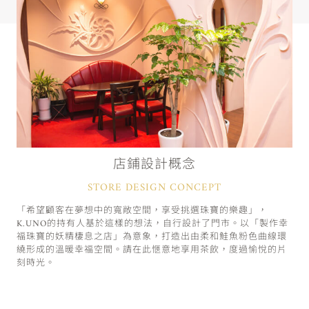
店鋪設計概念
STORE DESIGN CONCEPT
「希望顧客在夢想中的寬敞空間，享受挑選珠寶的樂趣」，
K.UNO的持有人基於這樣的想法，自行設計了門市。以「製作幸
福珠寶的妖精棲息之店」為意象，打造出由柔和鮭魚粉色曲線環
繞形成的溫暖幸福空間。請在此愜意地享用茶飲，度過愉悅的片
刻時光。