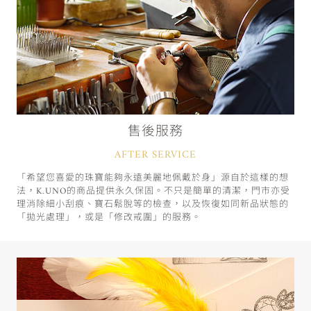
售後服務
AFTER SERVICE
「希望您喜愛的珠寶能夠永遠美麗地佩戴於身」源自於這樣的想
法，K.UNO的商品提供永久保固。不只是簡單的清潔，門市亦受
理消除細小刮痕、寶石鬆脫等的檢查，以及恢復如同新品狀態的
「拋光處理」，或是「修改戒圍」的服務。