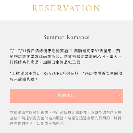
RESERVATION
Summer Romance
7/1-7/31夏日情緣優惠活動實施中!滿額最高享83折優惠，預
約來店諮詢婚嫁商品並符合活動資格贈結婚書約乙份，當天下
訂婚嫁系列商品，加贈口金飾品包乙個!
*上述優惠不含U-TREASURE系列商品。*來店禮限首次官網預
約來店諮詢者。
預約來店
店鋪諮詢不限預約來店，但由於假日人潮較多，為避免您至店上無
座位，與提供更完善的諮詢服務，建議您透過官網先行預約，將挑
選珠寶的時刻，幻化成幸福時光。