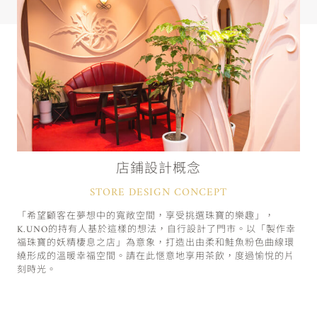
店鋪設計概念
STORE DESIGN CONCEPT
「希望顧客在夢想中的寬敞空間，享受挑選珠寶的樂趣」，
K.UNO的持有人基於這樣的想法，自行設計了門市。以「製作幸
福珠寶的妖精棲息之店」為意象，打造出由柔和鮭魚粉色曲線環
繞形成的溫暖幸福空間。請在此愜意地享用茶飲，度過愉悅的片
刻時光。