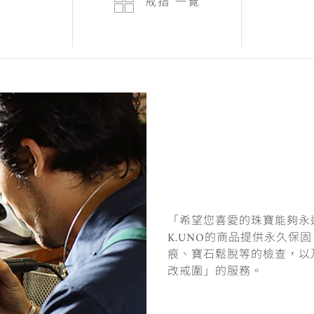
戒指
一覽
「希望您喜愛的珠寶能夠永
K.UNO的商品提供永久保
痕、寶石鬆脫等的檢查，以
改戒圍」的服務。