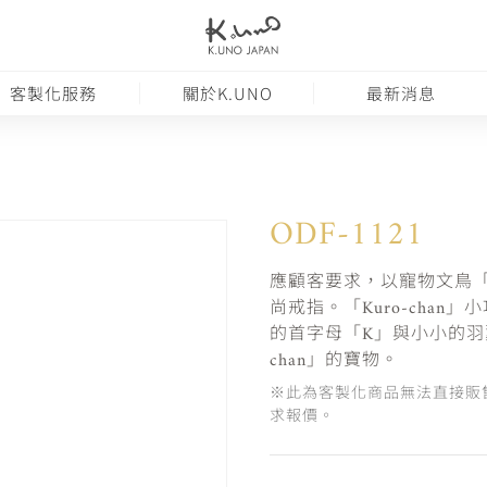
客製化服務
關於K.UNO
最新消息
ODF-1121
應顧客要求，以寵物文鳥「K
尚戒指。「Kuro-cha
的首字母「K」與小小的羽
chan」的寶物。
※此為客製化商品無法直接販
求報價。