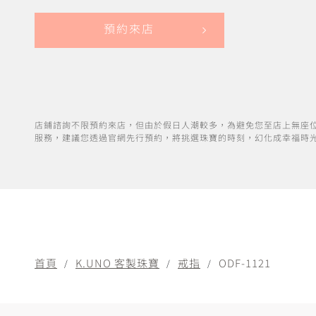
預約來店
店鋪諮詢不限預約來店，但由於假日人潮較多，為避免您至店上無座
服務，建議您透過官網先行預約，將挑選珠寶的時刻，幻化成幸福時
首頁
K.UNO 客製珠寶
戒指
ODF-1121