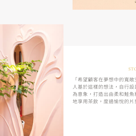
ST
「希望顧客在夢想中的寬敞空
人基於這樣的想法，自行設
為意象，打造出由柔和鮭魚
地享用茶飲，度過愉悅的片