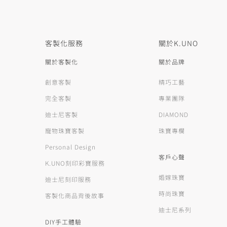
客製化服務
關於K.UNO
關於客製化
關於品牌
創意客製
精巧工藝
完全客製
專業團隊
迪士尼客製
DIAMOND
寵物珠寶客製
珠寶專欄
Personal Design
客戶心聲
K.UNO刻印彩寶服務
婚嫁珠寶
迪士尼刻印服務
時尚珠寶
客製化商品背後故事
迪士尼系列
DIY手工體驗