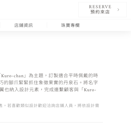
RESERVE
預約來店
店鋪資訊
珠寶專欄
uro-chan」為主題，訂製適合平時佩戴的時
n」小巧的腳爪緊緊抓住象徵果實的丹泉石。將名字
翼也納入設計元素，完成連繫顧客與「Kuro-
售，若喜歡類似設計歡迎洽詢店鋪人員，將依設計需