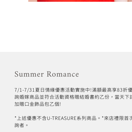
Summer Romance
7/1-7/31夏日情緣優惠活動實施中!滿額最高享83
詢婚嫁商品並符合活動資格贈結婚書約乙份，當天下
加贈口金飾品包乙個!
*上述優惠不含U-TREASURE系列商品。*來店禮限
詢者。