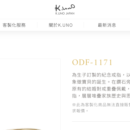
客製化服務
關於K.UNO
最新消息
ODF-1171
為生子訂製的紀念戒指，
象徵寶貝的誕生。在鑽石
原有的結婚對戒重疊佩戴
指，層層堆疊家族歷史與
※此為客製化商品無法直接販
求報價。