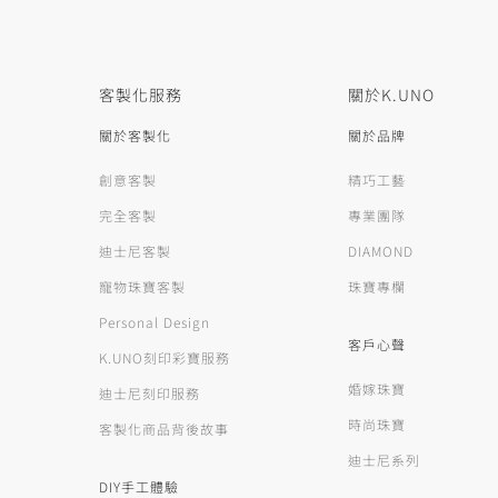
客製化服務
關於K.UNO
關於客製化
關於品牌
創意客製
精巧工藝
完全客製
專業團隊
迪士尼客製
DIAMOND
寵物珠寶客製
珠寶專欄
Personal Design
客戶心聲
K.UNO刻印彩寶服務
婚嫁珠寶
迪士尼刻印服務
時尚珠寶
客製化商品背後故事
迪士尼系列
DIY手工體驗