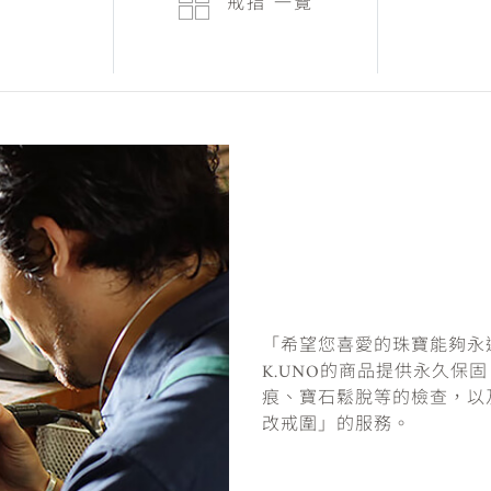
戒指
一覽
「希望您喜愛的珠寶能夠永
K.UNO的商品提供永久保
痕、寶石鬆脫等的檢查，以
改戒圍」的服務。