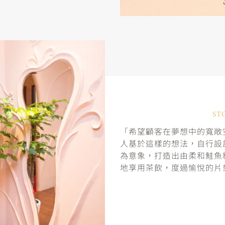
ST
「希望顧客在夢想中的寬敞空
人基於這樣的想法，自行設
為意象，打造出由柔和鮭魚
地享用茶飲，度過愉悅的片