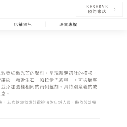
RESERVE
預約來店
店鋪資訊
珠寶專欄
以散發細緻光芒的鑿刻，呈現新芽初吐的模樣，
旁鑲綴一顆誕生石「帕拉伊巴碧璽」。可與顧客
，並添加圖樣相同的內側鑿刻。具特別意義的戒
思念。
售，若喜歡類似設計歡迎洽詢店鋪人員，將依設計需