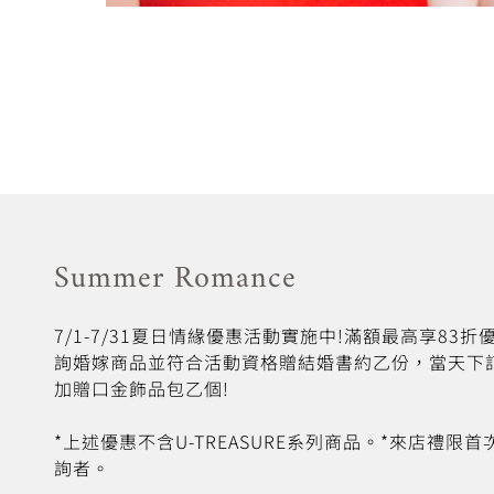
Summer Romance
7/1-7/31夏日情緣優惠活動實施中!滿額最高享83
詢婚嫁商品並符合活動資格贈結婚書約乙份，當天下
加贈口金飾品包乙個!
*上述優惠不含U-TREASURE系列商品。*來店禮限
詢者。