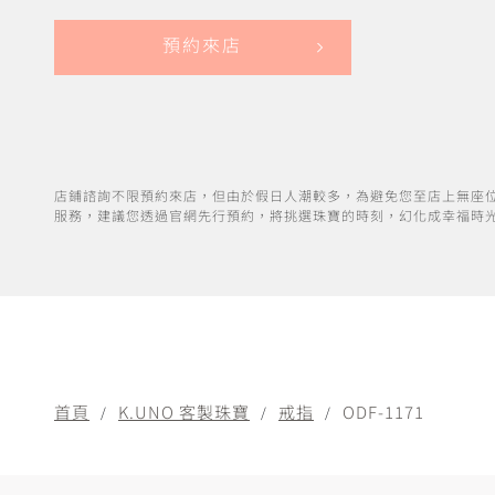
預約來店
店鋪諮詢不限預約來店，但由於假日人潮較多，為避免您至店上無座
服務，建議您透過官網先行預約，將挑選珠寶的時刻，幻化成幸福時
首頁
K.UNO 客製珠寶
戒指
ODF-1171