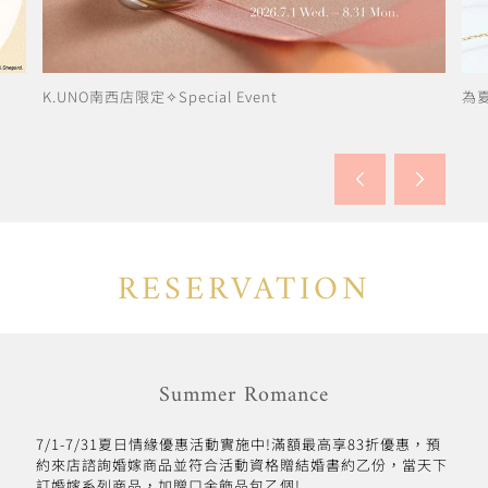
K.UNO南西店限定✧Special Event
為
RESERVATION
Summer Romance
7/1-7/31夏日情緣優惠活動實施中!滿額最高享83折優惠，預
約來店諮詢婚嫁商品並符合活動資格贈結婚書約乙份，當天下
訂婚嫁系列商品，加贈口金飾品包乙個!