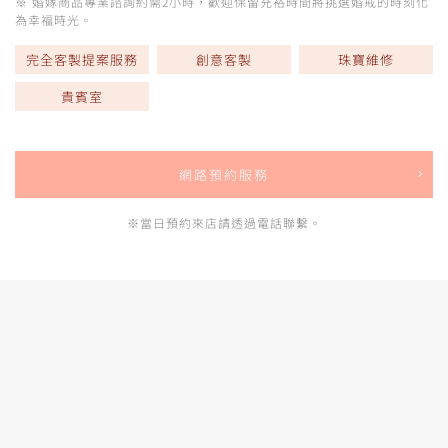
※ 婚嫁商品專業諮詢約需2小時，歡迎保留充裕時間將挑選婚戒的時刻化
為幸福時光。
完全客製提案服務
創意客製
珠寶維修
貴賓室
網路預約服務
※當日預約來店請透過電話聯繫。