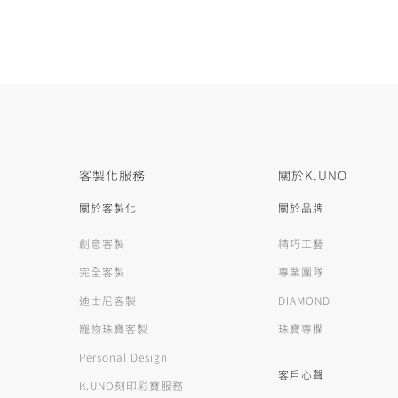
客製化服務
關於K.UNO
關於客製化
關於品牌
創意客製
精巧工藝
完全客製
專業團隊
迪士尼客製
DIAMOND
寵物珠寶客製
珠寶專欄
Personal Design
客戶心聲
K.UNO刻印彩寶服務