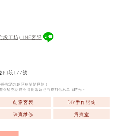
附設工坊)LINE客服
路四段177號
逾時將取消您的預約敬請見諒！
歡迎保留充裕時間將挑選婚戒的時刻化為幸福時光。
創意客製
DIY手作諮詢
珠寶維修
貴賓室