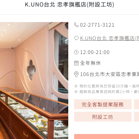
K.UNO台北 忠孝旗艦店(附設工坊)
02-2771-3121
K.UNO台北 忠孝旗艦店(
12:00-21:00
全年無休
106台北市大安區忠孝東
※ 預約位置將為您保留30分鐘，
※ 婚嫁商品專業諮詢約需2小時，
完全客製提案服務
附設工坊