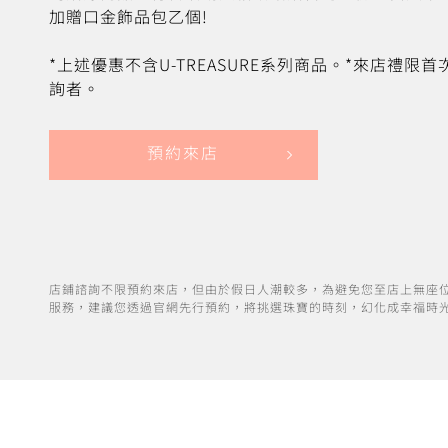
加贈口金飾品包乙個!
*上述優惠不含U-TREASURE系列商品。*來店禮限
詢者。
預約來店
店鋪諮詢不限預約來店，但由於假日人潮較多，為避免您至店上無座
服務，建議您透過官網先行預約，將挑選珠寶的時刻，幻化成幸福時