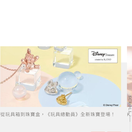
SCRO
從玩具箱到珠寶盒，《玩具總動員》全新珠寶登場！
K