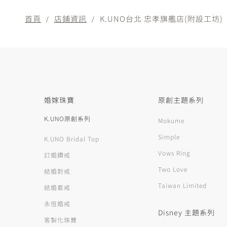
首頁
店鋪資訊
K.UNO台北 忠孝旗艦店(附設工坊)
婚嫁珠寶
原創主題系列
K.UNO原創系列
Mokume
Simple
K.UNO Bridal Top
Vows Ring
訂婚鑽戒
Two Love
結婚對戒
Taiwan Limited
結婚套戒
永恆婚戒
Disney 主題系列
客製化珠寶