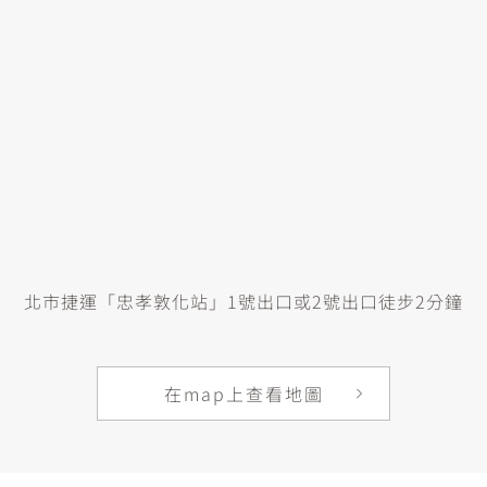
北市捷運「忠孝敦化站」1號出口或2號出口徒步2分鐘
在map上查看地圖