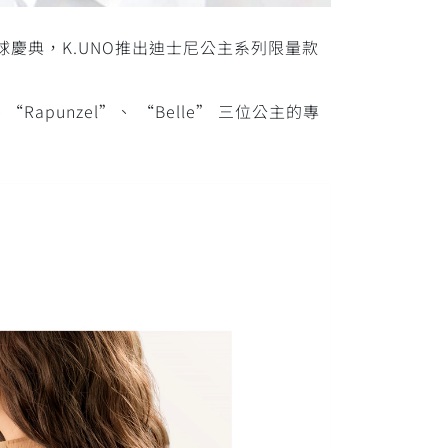
士尼全球慶典，K.UNO推出迪士尼公主系列限量款
punzel”、 “Belle” 三位公主的專