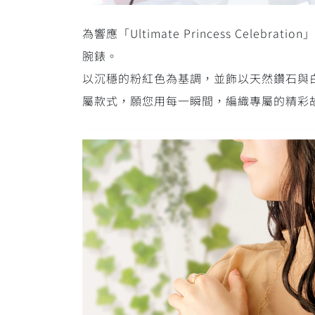
為響應「Ultimate Princess Ce
腕錶。
以沉穩的粉紅色為基調，並飾以天然鑽石與白蝶貝，
屬款式，願您用每一瞬間，編織專屬的精彩