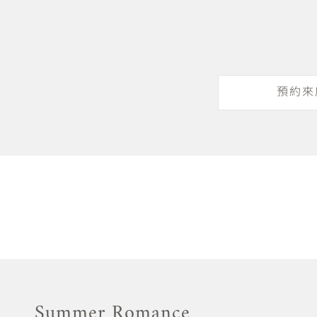
預約來
Summer Romance