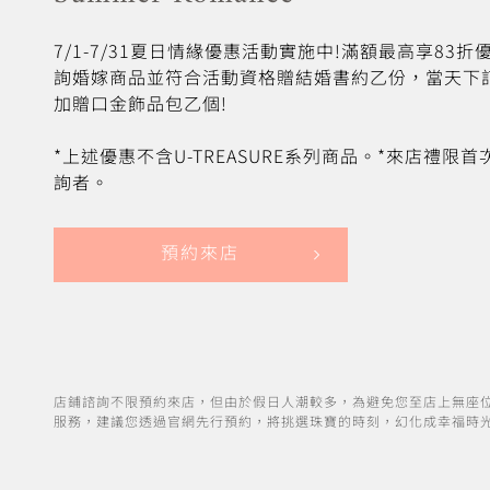
7/1-7/31夏日情緣優惠活動實施中!滿額最高享83
詢婚嫁商品並符合活動資格贈結婚書約乙份，當天下
加贈口金飾品包乙個!
*上述優惠不含U-TREASURE系列商品。*來店禮限
詢者。
預約來店
店鋪諮詢不限預約來店，但由於假日人潮較多，為避免您至店上無座
服務，建議您透過官網先行預約，將挑選珠寶的時刻，幻化成幸福時