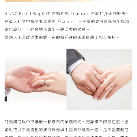
K.UNO Bridal Ring新作-結婚套戒『Calore』將於11/6正式販售!
在義大利文中意味著溫暖的「Calore」。平緩的波浪線條搭配局部
金色設計，不經意地流露出一股溫柔的暖意。
願兩人用溫暖溫柔的愛，在即將前往的未來道路上相互扶持。
訂婚鑽戒以中央鑲嵌一顆鑽石的單鑽款式，更顯鑽石的存在感。結
婚對戒以平緩流動的波浪線條與手指自然融為一體，是不習慣戴戒