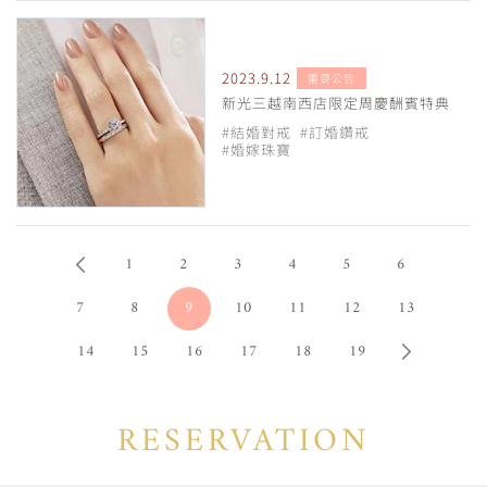
2023.9.12
重要公告
新光三越南西店限定周慶酬賓特典
#結婚對戒
#訂婚鑽戒
#婚嫁珠寶
1
2
3
4
5
6
7
8
9
10
11
12
13
14
15
16
17
18
19
RESERVATION