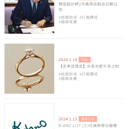
野田設計師2月南西店駐店日期公
告
#結婚對戒
#訂婚鑽戒
#婚嫁珠寶
2024.1.19
活動
【忠孝店限定】米奇米妮午茶之約
#結婚對戒
#訂婚鑽戒
#婚嫁珠寶
2024.1.13
重要公告
K.UNO 1/17 (三)社員研修日服務