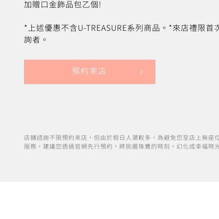
加贈口金飾品包乙個!
*上述優惠不含U-TREASURE系列商品。*來店禮限
詢者。
預約來店
店鋪諮詢不限預約來店，但由於假日人潮較多，為避免您至店上無座
服務，建議您透過官網先行預約，將挑選珠寶的時刻，幻化成幸福時