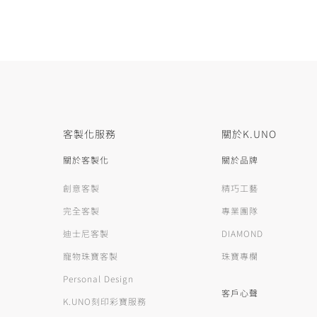
客製化服務
關於K.UNO
關於客製化
關於品牌
創意客製
精巧工藝
完全客製
專業團隊
迪士尼客製
DIAMOND
寵物珠寶客製
珠寶專欄
Personal Design
客戶心聲
K.UNO刻印彩寶服務