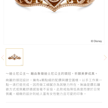
～迪士尼公主～ 藉由象徵迪士尼公主的頭冠，祈願美夢成真。
絢麗的頭冠設計，擁有6顆點綴的配鑽與鏤空圖樣。以手工作業一
點一滴打造完成，因而做工細膩亦為其魅力所在，無論是鑽石鑲
嵌方式或佩戴舒適感皆毫不妥協。此款戒指降低高度而便於日常
佩戴。細緻的設計則給人富有女性魅力且可愛的印象。