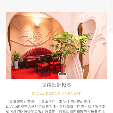
店鋪設計概念
STORE DESIGN CONCEPT
「希望顧客在夢想中的寬敞空間，享受挑選珠寶的樂趣」，
K.UNO的持有人基於這樣的想法，自行設計了門市。以「製作幸
福珠寶的妖精棲息之店」為意象，打造出由柔和鮭魚粉色曲線環