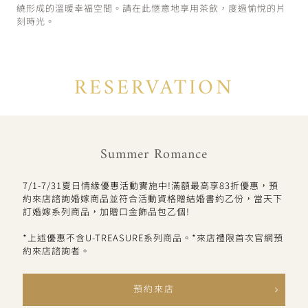
繞形成的溫暖幸福空間。請在此愜意地享用茶飲，度過愉悅的片
刻時光。
RESERVATION
Summer Romance
7/1-7/31夏日情緣優惠活動實施中!滿額最高享83折優惠，預
約來店諮詢婚嫁商品並符合活動資格贈結婚書約乙份，當天下
訂婚嫁系列商品，加贈口金飾品包乙個!
*上述優惠不含U-TREASURE系列商品。*來店禮限首次官網預
約來店諮詢者。
預約來店