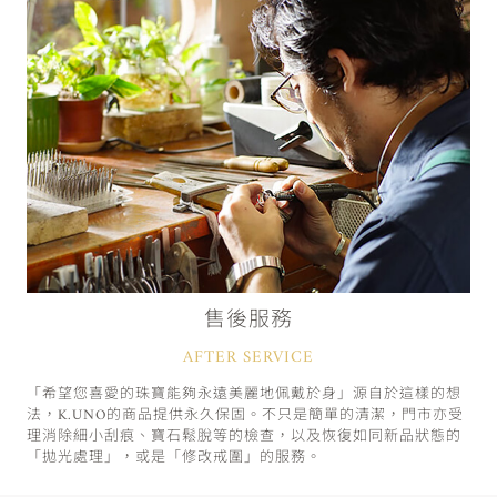
售後服務
AFTER SERVICE
「希望您喜愛的珠寶能夠永遠美麗地佩戴於身」源自於這樣的想
法，K.UNO的商品提供永久保固。不只是簡單的清潔，門市亦受
理消除細小刮痕、寶石鬆脫等的檢查，以及恢復如同新品狀態的
「拋光處理」，或是「修改戒圍」的服務。