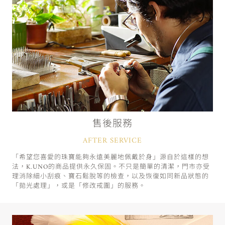
售後服務
AFTER SERVICE
「希望您喜愛的珠寶能夠永遠美麗地佩戴於身」源自於這樣的想
法，K.UNO的商品提供永久保固。不只是簡單的清潔，門市亦受
理消除細小刮痕、寶石鬆脫等的檢查，以及恢復如同新品狀態的
「拋光處理」，或是「修改戒圍」的服務。