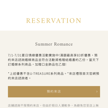
RESERVATION
Summer Romance
7/1-7/31夏日情緣優惠活動實施中!滿額最高享83折優惠，預
約來店諮詢婚嫁商品並符合活動資格贈結婚書約乙份，當天下
訂婚嫁系列商品，加贈口金飾品包乙個!
*上述優惠不含U-TREASURE系列商品。*來店禮限首次官網預
約來店諮詢者。
預約來店
店鋪諮詢不限預約來店，但由於假日人潮較多，為避免您至店上無