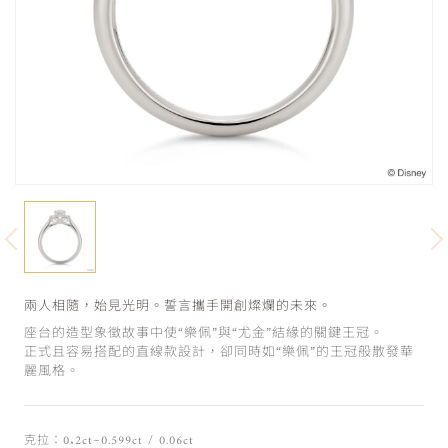
兩人相隨，始見光明。誓言攜手開創燦爛的未來。
座台的造型象徵故事中使“樂佩”與“尤金”結緣的關鍵王冠。
正式且容易搭配的直線款設計，卻同時如“樂佩”的王冠般散發華
麗風格。
克拉：0.2ct~0.599ct / 0.06ct