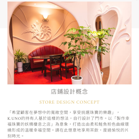
店鋪設計概念
STORE DESIGN CONCEPT
「希望顧客在夢想中的寬敞空間，享受挑選珠寶的樂趣」，
K.UNO的持有人基於這樣的想法，自行設計了門市。以「製作幸
福珠寶的妖精棲息之店」為意象，打造出由柔和鮭魚粉色曲線環
繞形成的溫暖幸福空間。請在此愜意地享用茶飲，度過愉悅的片
刻時光。