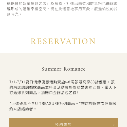
福珠寶的妖精棲息之店」為意象，打造出由柔和鮭魚粉色曲線環
繞形成的溫暖幸福空間。請在此愜意地享用茶飲，度過愉悅的片
刻時光。
RESERVATION
Summer Romance
7/1-7/31夏日情緣優惠活動實施中!滿額最高享83折優惠，預
約來店諮詢婚嫁商品並符合活動資格贈結婚書約乙份，當天下
訂婚嫁系列商品，加贈口金飾品包乙個!
*上述優惠不含U-TREASURE系列商品。*來店禮限首次官網預
約來店諮詢者。
預約來店