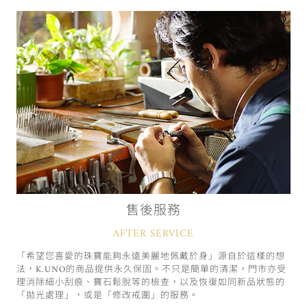
售後服務
AFTER SERVICE
「希望您喜愛的珠寶能夠永遠美麗地佩戴於身」源自於這樣的想
法，K.UNO的商品提供永久保固。不只是簡單的清潔，門市亦受
理消除細小刮痕、寶石鬆脫等的檢查，以及恢復如同新品狀態的
「拋光處理」，或是「修改戒圍」的服務。