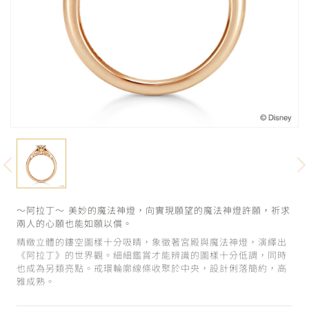
～阿拉丁～ 美妙的魔法神燈，向實現願望的魔法神燈許願，祈求
兩人的心願也能如願以償。
精緻立體的鏤空圖樣十分吸睛，象徵著宮殿與魔法神燈，演繹出
《阿拉丁》的世界觀。細細鑑賞才能辨識的圖樣十分低調，同時
也成為另類亮點。戒環輪廓線條收聚於中央，設計俐落簡約，高
雅成熟。