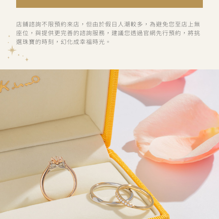
店鋪諮詢不限預約來店，但由於假日人潮較多，為避免您至店上無
座位，與提供更完善的諮詢服務，建議您透過官網先行預約，將挑
選珠寶的時刻，幻化成幸福時光。