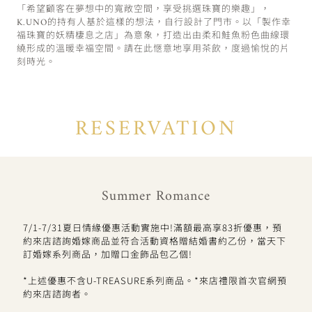
「希望顧客在夢想中的寬敞空間，享受挑選珠寶的樂趣」，
K.UNO的持有人基於這樣的想法，自行設計了門市。以「製作幸
福珠寶的妖精棲息之店」為意象，打造出由柔和鮭魚粉色曲線環
繞形成的溫暖幸福空間。請在此愜意地享用茶飲，度過愉悅的片
刻時光。
RESERVATION
Summer Romance
7/1-7/31夏日情緣優惠活動實施中!滿額最高享83折優惠，預
約來店諮詢婚嫁商品並符合活動資格贈結婚書約乙份，當天下
訂婚嫁系列商品，加贈口金飾品包乙個!
*上述優惠不含U-TREASURE系列商品。*來店禮限首次官網預
約來店諮詢者。