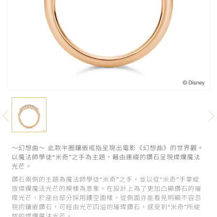
～幻想曲～ 此款半圈鑲嵌戒指呈現出電影《幻想曲》的世界觀。
以魔法師學徒“米奇”之手為主題，藉由連綴的鑽石呈現燦爛魔法
光芒。
鑽石兩側的主題為魔法師學徒“米奇”之手，並以從“米奇”手掌綻
放燦爛魔法光芒的模樣為意象。在設計上為了更加凸顯鑽石的璀
璨光芒，於座台部分採用鏤空圖樣。從側面亦能看見明顯不容忽
視的鑲嵌鑽石，可經由光芒四溢的璀璨鑽石，感受到“米奇”所綻
放的燦爛魔法光芒。