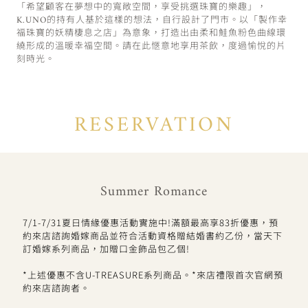
「希望顧客在夢想中的寬敞空間，享受挑選珠寶的樂趣」，
K.UNO的持有人基於這樣的想法，自行設計了門市。以「製作幸
福珠寶的妖精棲息之店」為意象，打造出由柔和鮭魚粉色曲線環
繞形成的溫暖幸福空間。請在此愜意地享用茶飲，度過愉悅的片
刻時光。
RESERVATION
Summer Romance
7/1-7/31夏日情緣優惠活動實施中!滿額最高享83折優惠，預
約來店諮詢婚嫁商品並符合活動資格贈結婚書約乙份，當天下
訂婚嫁系列商品，加贈口金飾品包乙個!
*上述優惠不含U-TREASURE系列商品。*來店禮限首次官網預
約來店諮詢者。