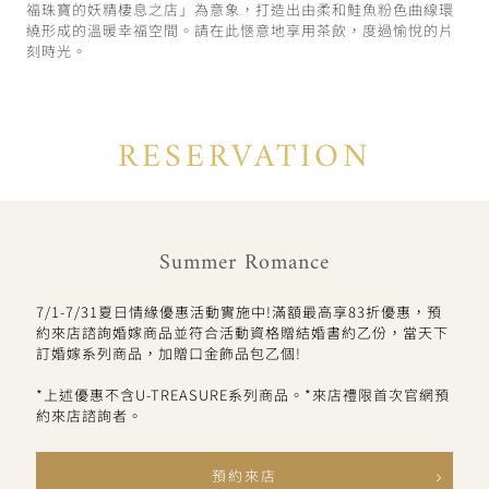
福珠寶的妖精棲息之店」為意象，打造出由柔和鮭魚粉色曲線環
繞形成的溫暖幸福空間。請在此愜意地享用茶飲，度過愉悅的片
刻時光。
RESERVATION
Summer Romance
7/1-7/31夏日情緣優惠活動實施中!滿額最高享83折優惠，預
約來店諮詢婚嫁商品並符合活動資格贈結婚書約乙份，當天下
訂婚嫁系列商品，加贈口金飾品包乙個!
*上述優惠不含U-TREASURE系列商品。*來店禮限首次官網預
約來店諮詢者。
預約來店