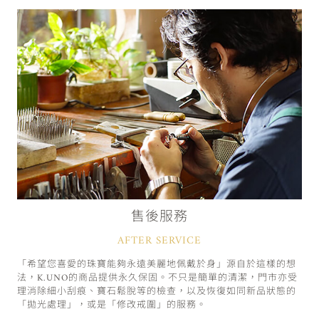
售後服務
AFTER SERVICE
「希望您喜愛的珠寶能夠永遠美麗地佩戴於身」源自於這樣的想
法，K.UNO的商品提供永久保固。不只是簡單的清潔，門市亦受
理消除細小刮痕、寶石鬆脫等的檢查，以及恢復如同新品狀態的
「拋光處理」，或是「修改戒圍」的服務。