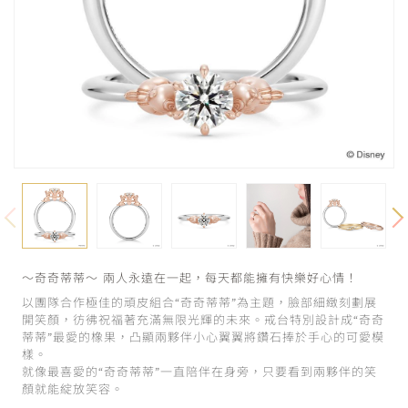
～奇奇蒂蒂～ 兩人永遠在一起，每天都能擁有快樂好心情！
以團隊合作極佳的頑皮組合“奇奇蒂蒂”為主題，臉部細緻刻劃展
開笑顏，彷彿祝福著充滿無限光輝的未來。戒台特別設計成“奇奇
蒂蒂”最愛的橡果，凸顯兩夥伴小心翼翼將鑽石捧於手心的可愛模
樣。
就像最喜愛的“奇奇蒂蒂”一直陪伴在身旁，只要看到兩夥伴的笑
顏就能綻放笑容。