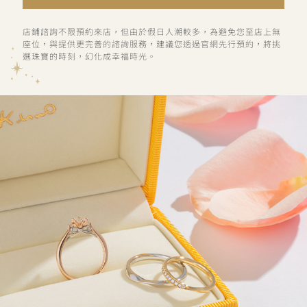
店鋪諮詢不限預約來店，但由於假日人潮較多，為避免您至店上無
座位，與提供更完善的諮詢服務，建議您透過官網先行預約，將挑
選珠寶的時刻，幻化成幸福時光。