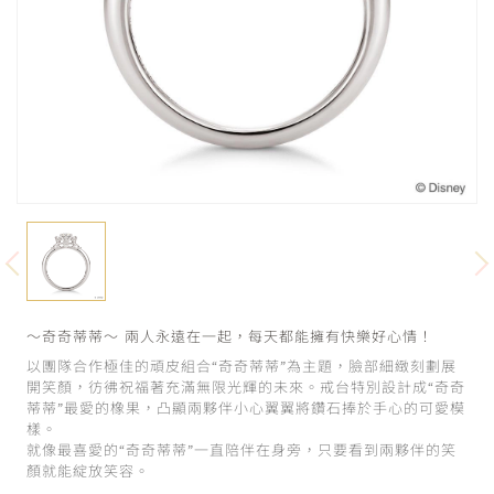
～奇奇蒂蒂～ 兩人永遠在一起，每天都能擁有快樂好心情！
以團隊合作極佳的頑皮組合“奇奇蒂蒂”為主題，臉部細緻刻劃展
開笑顏，彷彿祝福著充滿無限光輝的未來。戒台特別設計成“奇奇
蒂蒂”最愛的橡果，凸顯兩夥伴小心翼翼將鑽石捧於手心的可愛模
樣。
就像最喜愛的“奇奇蒂蒂”一直陪伴在身旁，只要看到兩夥伴的笑
顏就能綻放笑容。