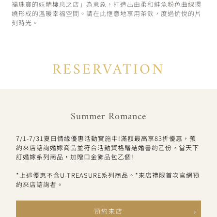
福珠寶的妖精棲息之店」為意象，打造出由柔和鮭魚粉色曲線環
繞形成的溫暖幸福空間。請在此愜意地享用茶飲，度過愉悅的片
刻時光。
RESERVATION
Summer Romance
7/1-7/31夏日情緣優惠活動實施中!滿額最高享83折優惠，預
約來店諮詢婚嫁商品並符合活動資格贈結婚書約乙份，當天下
訂婚嫁系列商品，加贈口金飾品包乙個!
*上述優惠不含U-TREASURE系列商品。*來店禮限首次官網預
約來店諮詢者。
預約來店