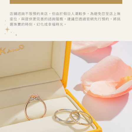
店鋪諮詢不限預約來店，但由於假日人潮較多，為避免您至店上無
座位，與提供更完善的諮詢服務，建議您透過官網先行預約，將挑
選珠寶的時刻，幻化成幸福時光。