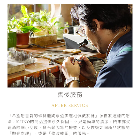
售後服務
AFTER SERVICE
「希望您喜愛的珠寶能夠永遠美麗地佩戴於身」源自於這樣的想
法，K.UNO的商品提供永久保固。不只是簡單的清潔，門市亦受
理消除細小刮痕、寶石鬆脫等的檢查，以及恢復如同新品狀態的
「拋光處理」，或是「修改戒圍」的服務。