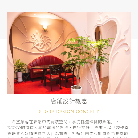
店鋪設計概念
STORE DESIGN CONCEPT
「希望顧客在夢想中的寬敞空間，享受挑選珠寶的樂趣」，
K.UNO的持有人基於這樣的想法，自行設計了門市。以「製作幸
福珠寶的妖精棲息之店」為意象，打造出由柔和鮭魚粉色曲線環