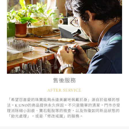
售後服務
AFTER SERVICE
「希望您喜愛的珠寶能夠永遠美麗地佩戴於身」源自於這樣的想
法，K.UNO的商品提供永久保固。不只是簡單的清潔，門市亦受
理消除細小刮痕、寶石鬆脫等的檢查，以及恢復如同新品狀態的
「拋光處理」，或是「修改戒圍」的服務。