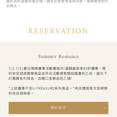
繞形成的溫暖幸福空間。請在此愜意地享用茶飲，度過愉悅的片
刻時光。
RESERVATION
Summer Romance
7/1-7/31夏日情緣優惠活動實施中!滿額最高享83折優惠，預
約來店諮詢婚嫁商品並符合活動資格贈結婚書約乙份，當天下
訂婚嫁系列商品，加贈口金飾品包乙個!
*上述優惠不含U-TREASURE系列商品。*來店禮限首次官網預
約來店諮詢者。
預約來店