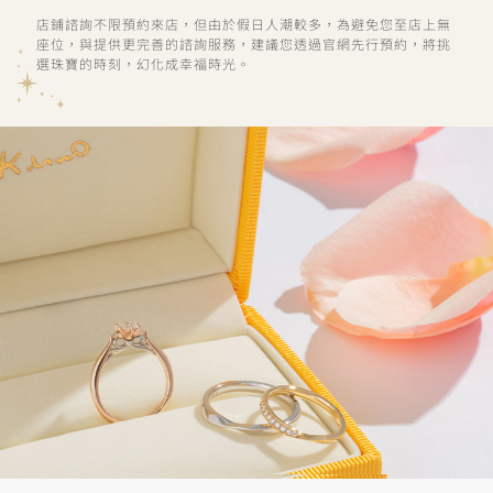
店鋪諮詢不限預約來店，但由於假日人潮較多，為避免您至店上無
座位，與提供更完善的諮詢服務，建議您透過官網先行預約，將挑
選珠寶的時刻，幻化成幸福時光。