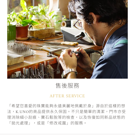
售後服務
AFTER SERVICE
「希望您喜愛的珠寶能夠永遠美麗地佩戴於身」源自於這樣的想
法，K.UNO的商品提供永久保固。不只是簡單的清潔，門市亦受
理消除細小刮痕、寶石鬆脫等的檢查，以及恢復如同新品狀態的
「拋光處理」，或是「修改戒圍」的服務。