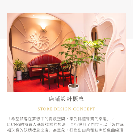
店鋪設計概念
STORE DESIGN CONCEPT
「希望顧客在夢想中的寬敞空間，享受挑選珠寶的樂趣」，
K.UNO的持有人基於這樣的想法，自行設計了門市。以「製作幸
福珠寶的妖精棲息之店」為意象，打造出由柔和鮭魚粉色曲線環