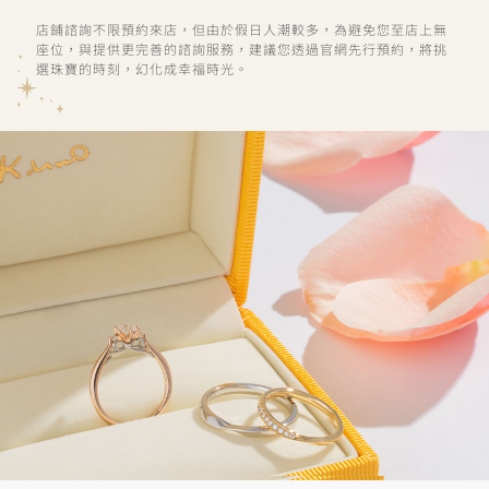
店鋪諮詢不限預約來店，但由於假日人潮較多，為避免您至店上無
座位，與提供更完善的諮詢服務，建議您透過官網先行預約，將挑
選珠寶的時刻，幻化成幸福時光。