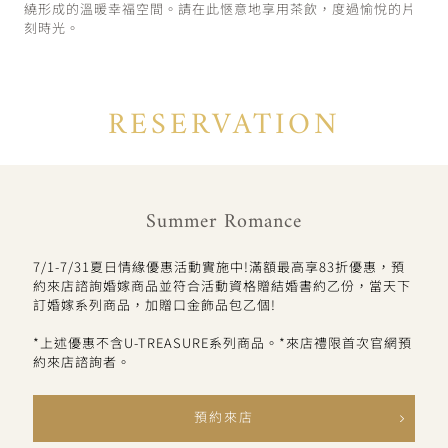
繞形成的溫暖幸福空間。請在此愜意地享用茶飲，度過愉悅的片
刻時光。
RESERVATION
Summer Romance
7/1-7/31夏日情緣優惠活動實施中!滿額最高享83折優惠，預
約來店諮詢婚嫁商品並符合活動資格贈結婚書約乙份，當天下
訂婚嫁系列商品，加贈口金飾品包乙個!
*上述優惠不含U-TREASURE系列商品。*來店禮限首次官網預
約來店諮詢者。
預約來店