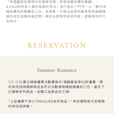
「希望顧客在夢想中的寬敞空間，享受挑選珠寶的樂趣」，
K.UNO的持有人基於這樣的想法，自行設計了門市。以「製作幸
福珠寶的妖精棲息之店」為意象，打造出由柔和鮭魚粉色曲線環
繞形成的溫暖幸福空間。請在此愜意地享用茶飲，度過愉悅的片
刻時光。
RESERVATION
Summer Romance
7/1-7/31夏日情緣優惠活動實施中!滿額最高享83折優惠，預
約來店諮詢婚嫁商品並符合活動資格贈結婚書約乙份，當天下
訂婚嫁系列商品，加贈口金飾品包乙個!
*上述優惠不含U-TREASURE系列商品。*來店禮限首次官網預
約來店諮詢者。