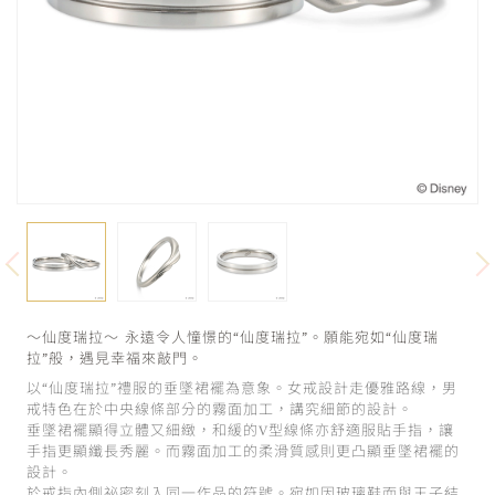
～仙度瑞拉～ 永遠令人憧憬的“仙度瑞拉”。願能宛如“仙度瑞
拉”般，遇見幸福來敲門。
以“仙度瑞拉”禮服的垂墜裙襬為意象。女戒設計走優雅路線，男
戒特色在於中央線條部分的霧面加工，講究細節的設計。
垂墜裙襬顯得立體又細緻，和緩的V型線條亦舒適服貼手指，讓
手指更顯纖長秀麗。而霧面加工的柔滑質感則更凸顯垂墜裙襬的
設計。
於戒指內側祕密刻入同一作品的符號。宛如因玻璃鞋而與王子結