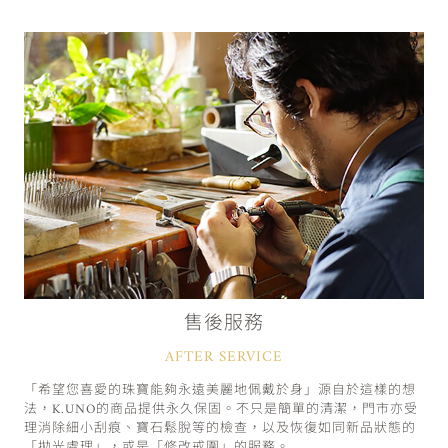
售後服務
AFTER SERVICE
「希望您喜愛的珠寶能夠永遠美麗地佩戴於身」源自於這樣的想
法，K.UNO的商品提供永久保固。不只是簡單的清潔，門市亦受
理消除細小刮痕、寶石鬆脫等的檢查，以及恢復如同新品狀態的
「拋光處理」，或是「修改戒圍」的服務。