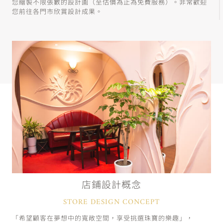
您繪製不限張數的設計圖（至估價為止為免費服務）。非常歡迎
您前往各門市欣賞設計成果。
店鋪設計概念
STORE DESIGN CONCEPT
「希望顧客在夢想中的寬敞空間，享受挑選珠寶的樂趣」，