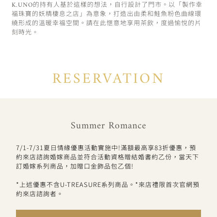
K.UNO的持有人基於這樣的想法，自行設計了門市。以「製作幸
福珠寶的妖精棲息之店」為意象，打造出由柔和鮭魚粉色曲線環
繞形成的溫暖幸福空間。請在此愜意地享用茶飲，度過愉悅的片
刻時光。
RESERVATION
Summer Romance
7/1-7/31夏日情緣優惠活動實施中!滿額最高享83折優惠，預
約來店諮詢婚嫁商品並符合活動資格贈結婚書約乙份，當天下
訂婚嫁系列商品，加贈口金飾品包乙個!
*上述優惠不含U-TREASURE系列商品。*來店禮限首次官網預
約來店諮詢者。