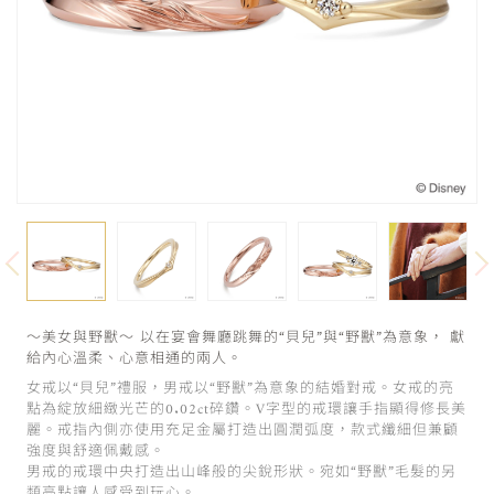
～美女與野獸～ 以在宴會舞廳跳舞的“貝兒”與“野獸”為意象， 獻
給內心溫柔、心意相通的兩人。
女戒以“貝兒”禮服，男戒以“野獸”為意象的結婚對戒。女戒的亮
點為綻放細緻光芒的0.02ct碎鑽。V字型的戒環讓手指顯得修長美
麗。戒指內側亦使用充足金屬打造出圓潤弧度，款式纖細但兼顧
強度與舒適佩戴感。
男戒的戒環中央打造出山峰般的尖銳形狀。宛如“野獸”毛髮的另
類亮點讓人感受到玩心。