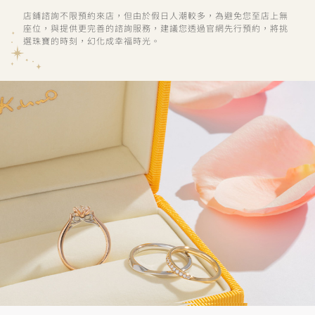
店鋪諮詢不限預約來店，但由於假日人潮較多，為避免您至店上無
座位，與提供更完善的諮詢服務，建議您透過官網先行預約，將挑
選珠寶的時刻，幻化成幸福時光。