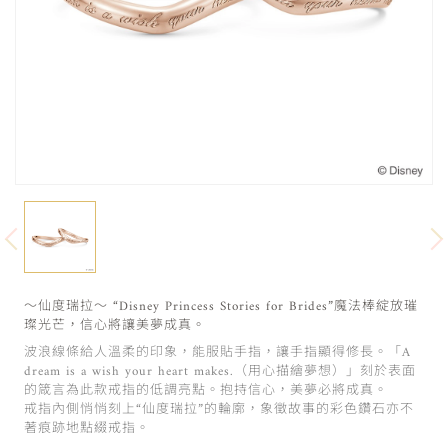
～仙度瑞拉～ “Disney Princess Stories for Brides”魔法棒綻放璀
璨光芒，信心將讓美夢成真。
波浪線條給人溫柔的印象，能服貼手指，讓手指顯得修長。「A
dream is a wish your heart makes.（用心描繪夢想）」刻於表面
的箴言為此款戒指的低調亮點。抱持信心，美夢必將成真。
戒指內側悄悄刻上“仙度瑞拉”的輪廓，象徵故事的彩色鑽石亦不
著痕跡地點綴戒指。