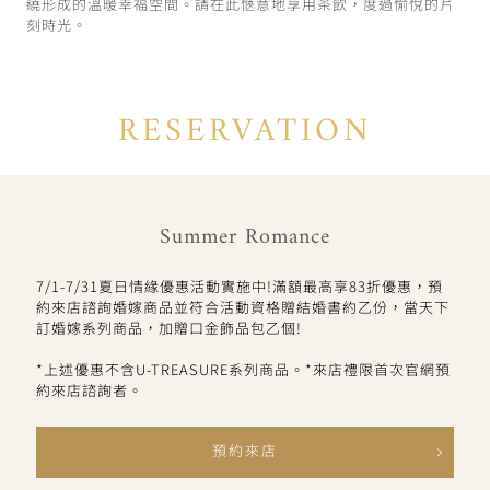
繞形成的溫暖幸福空間。請在此愜意地享用茶飲，度過愉悅的片
刻時光。
RESERVATION
Summer Romance
7/1-7/31夏日情緣優惠活動實施中!滿額最高享83折優惠，預
約來店諮詢婚嫁商品並符合活動資格贈結婚書約乙份，當天下
訂婚嫁系列商品，加贈口金飾品包乙個!
*上述優惠不含U-TREASURE系列商品。*來店禮限首次官網預
約來店諮詢者。
預約來店