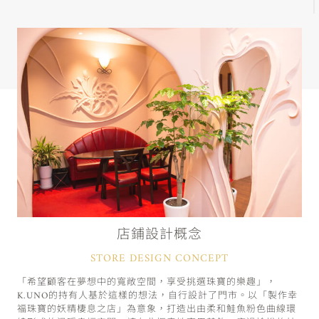
店鋪設計概念
STORE DESIGN CONCEPT
「希望顧客在夢想中的寬敞空間，享受挑選珠寶的樂趣」，
K.UNO的持有人基於這樣的想法，自行設計了門市。以「製作幸
福珠寶的妖精棲息之店」為意象，打造出由柔和鮭魚粉色曲線環