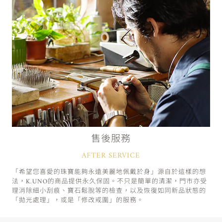
售後服務
AFTER SERVICE
「希望您喜愛的珠寶能夠永遠美麗地佩戴於身」源自於這樣的想
法，K.UNO的商品提供永久保固。不只是簡單的清潔，門市亦受
理消除細小刮痕、寶石鬆脫等的檢查，以及恢復如同新品狀態的
「拋光處理」，或是「修改戒圍」的服務。