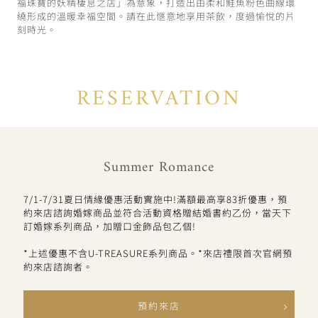
福珠寶的妖精棲息之店」為意象，打造出由柔和鮭魚粉色曲線環
繞形成的溫暖幸福空間。請在此愜意地享用茶飲，度過愉悅的片
刻時光。
RESERVATION
Summer Romance
7/1-7/31夏日情緣優惠活動實施中!滿額最高享83折優惠，預
約來店諮詢婚嫁商品並符合活動資格贈結婚書約乙份，當天下
訂婚嫁系列商品，加贈口金飾品包乙個!
*上述優惠不含U-TREASURE系列商品。*來店禮限首次官網預
約來店諮詢者。
預約來店