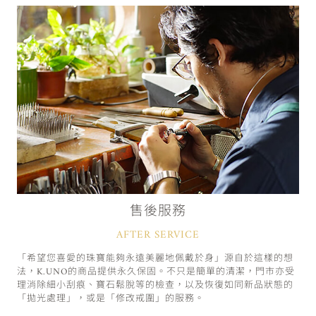
售後服務
AFTER SERVICE
「希望您喜愛的珠寶能夠永遠美麗地佩戴於身」源自於這樣的想
法，K.UNO的商品提供永久保固。不只是簡單的清潔，門市亦受
理消除細小刮痕、寶石鬆脫等的檢查，以及恢復如同新品狀態的
「拋光處理」，或是「修改戒圍」的服務。