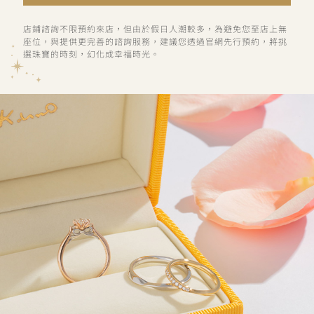
店鋪諮詢不限預約來店，但由於假日人潮較多，為避免您至店上無
座位，與提供更完善的諮詢服務，建議您透過官網先行預約，將挑
選珠寶的時刻，幻化成幸福時光。