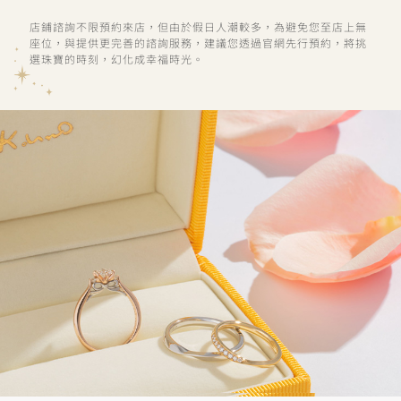
店鋪諮詢不限預約來店，但由於假日人潮較多，為避免您至店上無
座位，與提供更完善的諮詢服務，建議您透過官網先行預約，將挑
選珠寶的時刻，幻化成幸福時光。