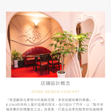
店鋪設計概念
STORE DESIGN CONCEPT
「希望顧客在夢想中的寬敞空間，享受挑選珠寶的樂趣」，
K.UNO的持有人基於這樣的想法，自行設計了門市。以「製作幸
福珠寶的妖精棲息之店」為意象，打造出由柔和鮭魚粉色曲線環