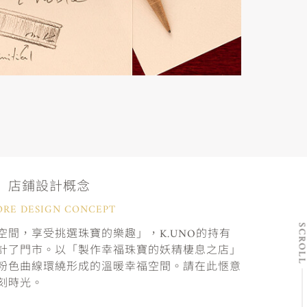
店鋪設計概念
ORE DESIGN CONCEPT
SCRO
間，享受挑選珠寶的樂趣」，K.UNO的持有
計了門市。以「製作幸福珠寶的妖精棲息之店」
粉色曲線環繞形成的溫暖幸福空間。請在此愜意
刻時光。