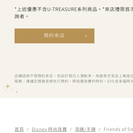
*上述優惠不含U-TREASURE系列商品。*來店禮限
詢者。
預約來店
店鋪諮詢不限預約來店，但由於假日人潮較多，為避免您至店上無座
服務，建議您透過官網先行預約，將挑選珠寶的時刻，幻化成幸福時
首頁
Disney 時尚珠寶
項鍊/手鍊
Friends of S