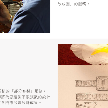
改戒圍」的服務。
或圖樣的「部分客製」服務，
師將為您繪製不限張數的設計
往各門市欣賞設計成果。