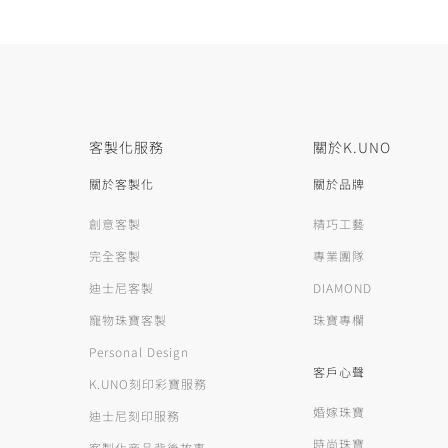
客製化服務
關於K.UNO
關於客製化
關於品牌
創意客製
精巧工藝
完全客製
專業團隊
迪士尼客製
DIAMOND
寵物珠寶客製
珠寶專欄
Personal Design
客戶心聲
K.UNO刻印彩寶服務
婚嫁珠寶
迪士尼刻印服務
時尚珠寶
客製化商品背後故事