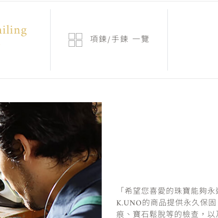
iling
項鍊/手鍊
一覽
”
「希望您喜愛的珠寶能夠永
K.UNO的商品提供永久保
痕、寶石鬆脫等的檢查，以