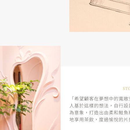
ST
「希望顧客在夢想中的寬敞空
人基於這樣的想法，自行設
為意象，打造出由柔和鮭魚
地享用茶飲，度過愉悅的片