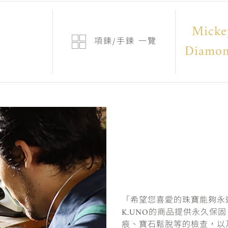
Micke
項鍊/手鍊
一覽
Diamon
「希望您喜愛的珠寶能夠永
K.UNO的商品提供永久保
痕、寶石鬆脫等的檢查，以