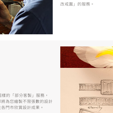
改戒圍」的服務。
或圖樣的「部分客製」服務，
師將為您繪製不限張數的設計
往各門市欣賞設計成果。