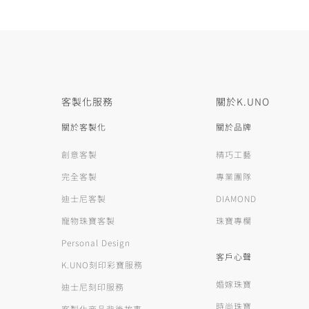
客製化服務
關於K.UNO
關於客製化
關於品牌
創意客製
精巧工藝
完全客製
專業團隊
迪士尼客製
DIAMOND
寵物珠寶客製
珠寶專欄
Personal Design
客戶心聲
K.UNO刻印彩寶服務
婚嫁珠寶
迪士尼刻印服務
時尚珠寶
客製化商品背後故事