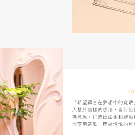
ST
「希望顧客在夢想中的寬敞空
人基於這樣的想法，自行設
為意象，打造出由柔和鮭魚
地享用茶飲，度過愉悅的片