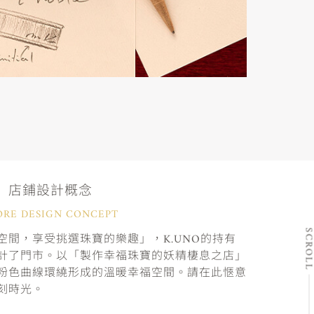
店鋪設計概念
ORE DESIGN CONCEPT
SCRO
間，享受挑選珠寶的樂趣」，K.UNO的持有
計了門市。以「製作幸福珠寶的妖精棲息之店」
粉色曲線環繞形成的溫暖幸福空間。請在此愜意
刻時光。