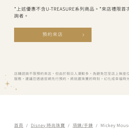
*上述優惠不含U-TREASURE系列商品。*來店禮限
詢者。
預約來店
店鋪諮詢不限預約來店，但由於假日人潮較多，為避免您至店上無座
服務，建議您透過官網先行預約，將挑選珠寶的時刻，幻化成幸福時
首頁
Disney 時尚珠寶
項鍊/手鍊
Mickey Mous