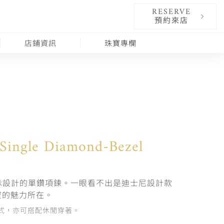
RESERVE
預約來店
店鋪資訊
珠寶專欄
Single Diamond-Bezel
se”圖示設計的單鑽項鍊。一眼看不出是迪士尼設計款
寶的魅力所在。
式，亦可搭配休閒穿著。