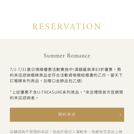
RESERVATION
Summer Romance
7/1-7/31夏日情緣優惠活動實施中!滿額最高享83折優惠，預
約來店諮詢婚嫁商品並符合活動資格贈結婚書約乙份，當天下
訂婚嫁系列商品，加贈口金飾品包乙個!
*上述優惠不含U-TREASURE系列商品。*來店禮限首次官網預
約來店諮詢者。
預約來店
店鋪諮詢不限預約來店，但由於假日人潮較多，為避免您至店上無