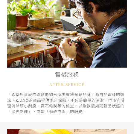
售後服務
AFTER SERVICE
「希望您喜愛的珠寶能夠永遠美麗地佩戴於身」源自於這樣的想
法，K.UNO的商品提供永久保固。不只是簡單的清潔，門市亦受
理消除細小刮痕、寶石鬆脫等的檢查，以及恢復如同新品狀態的
「拋光處理」，或是「修改戒圍」的服務。