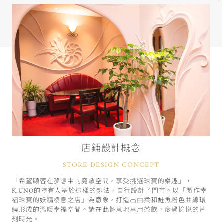
店鋪設計概念
STORE DESIGN CONCEPT
「希望顧客在夢想中的寬敞空間，享受挑選珠寶的樂趣」，
K.UNO的持有人基於這樣的想法，自行設計了門市。以「製作幸
福珠寶的妖精棲息之店」為意象，打造出由柔和鮭魚粉色曲線環
繞形成的溫暖幸福空間。請在此愜意地享用茶飲，度過愉悅的片
刻時光。