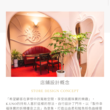
店鋪設計概念
STORE DESIGN CONCEPT
「希望顧客在夢想中的寬敞空間，享受挑選珠寶的樂趣」，
K.UNO的持有人基於這樣的想法，自行設計了門市。以「製作幸
福珠寶的妖精棲息之店」為意象，打造出由柔和鮭魚粉色曲線環