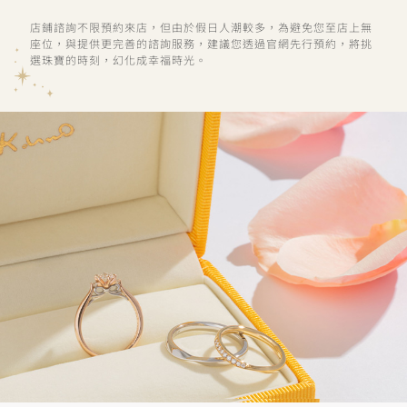
店鋪諮詢不限預約來店，但由於假日人潮較多，為避免您至店上無
座位，與提供更完善的諮詢服務，建議您透過官網先行預約，將挑
選珠寶的時刻，幻化成幸福時光。