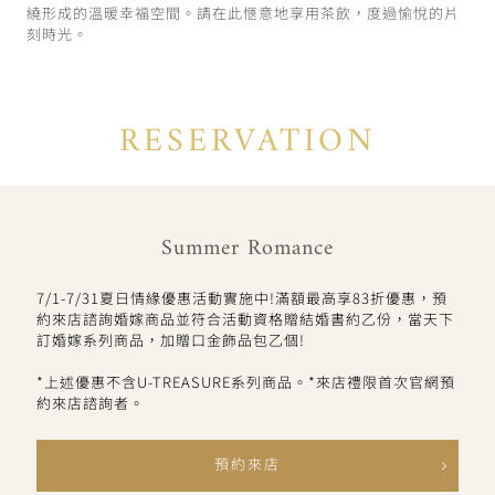
繞形成的溫暖幸福空間。請在此愜意地享用茶飲，度過愉悅的片
刻時光。
RESERVATION
Summer Romance
7/1-7/31夏日情緣優惠活動實施中!滿額最高享83折優惠，預
約來店諮詢婚嫁商品並符合活動資格贈結婚書約乙份，當天下
訂婚嫁系列商品，加贈口金飾品包乙個!
*上述優惠不含U-TREASURE系列商品。*來店禮限首次官網預
約來店諮詢者。
預約來店