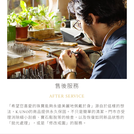
售後服務
AFTER SERVICE
「希望您喜愛的珠寶能夠永遠美麗地佩戴於身」源自於這樣的想
法，K.UNO的商品提供永久保固。不只是簡單的清潔，門市亦受
理消除細小刮痕、寶石鬆脫等的檢查，以及恢復如同新品狀態的
「拋光處理」，或是「修改戒圍」的服務。