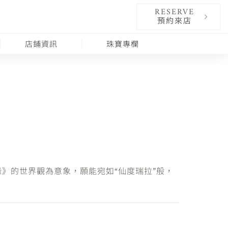
RESERVE
預約來店
店鋪資訊
珠寶專欄
》的世界觀為意象，願能宛如“仙度瑞拉”般，