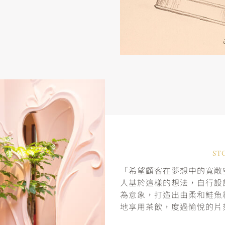
ST
「希望顧客在夢想中的寬敞空
人基於這樣的想法，自行設
為意象，打造出由柔和鮭魚
地享用茶飲，度過愉悅的片