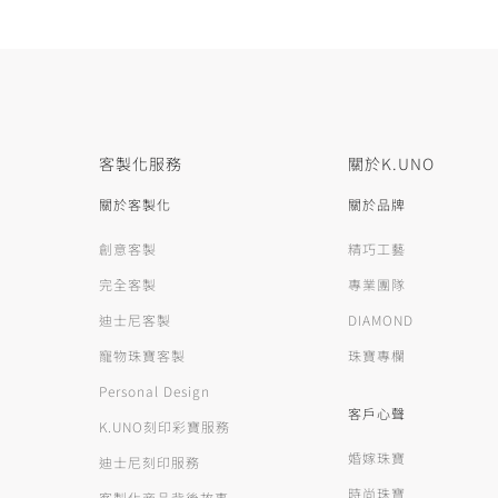
客製化服務
關於K.UNO
關於客製化
關於品牌
創意客製
精巧工藝
完全客製
專業團隊
迪士尼客製
DIAMOND
寵物珠寶客製
珠寶專欄
Personal Design
客戶心聲
K.UNO刻印彩寶服務
婚嫁珠寶
迪士尼刻印服務
時尚珠寶
客製化商品背後故事