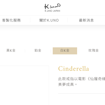
客製化服務
關於K.UNO
最新消息
黃K金
鉑金
白K金
玫瑰金
Cinderella
此款戒指以電影《仙履奇緣
美夢成真。