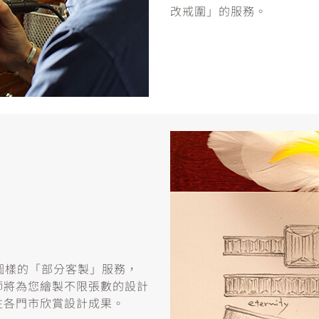
改戒圍」的服務。
或圖樣的「部分客製」服務，
師將為您繪製不限張數的設計
往各門市欣賞設計成果。