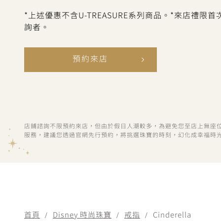
*上述優惠不含U-TREASURE系列商品。*來店禮限
詢者。
預約來店
店鋪諮詢不限預約來店，但由於假日人潮較多，為避免您至店上無座
服務，建議您透過官網先行預約，將挑選珠寶的時刻，幻化成幸福時
首頁
Disney 時尚珠寶
戒指
Cinderella