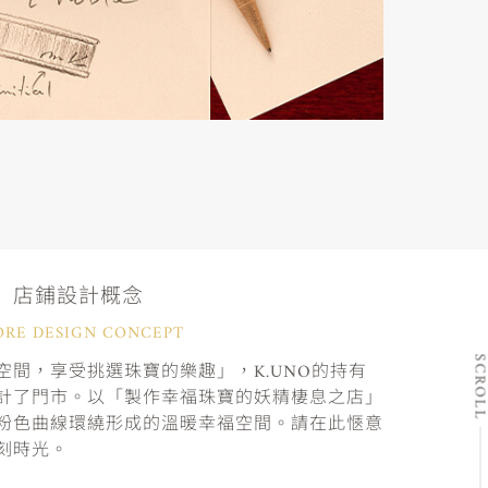
店鋪設計概念
ORE DESIGN CONCEPT
SCRO
間，享受挑選珠寶的樂趣」，K.UNO的持有
計了門市。以「製作幸福珠寶的妖精棲息之店」
粉色曲線環繞形成的溫暖幸福空間。請在此愜意
刻時光。