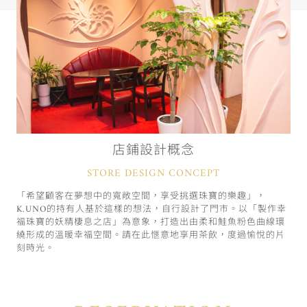
店鋪設計概念
STORE DESIGN CONCEPT
「希望顧客在夢想中的寬敞空間，享受挑選珠寶的樂趣」，
K.UNO的持有人基於這樣的想法，自行設計了門市。以「製作幸
福珠寶的妖精棲息之店」為意象，打造出由柔和鮭魚粉色曲線環
繞形成的溫暖幸福空間。請在此愜意地享用茶飲，度過愉悅的片
刻時光。