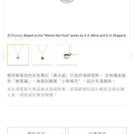
選用蜂蜜色的彩色寶石（黃水晶）打造的項鍊墜飾。 從側邊能看
到「蜂蜜罐」，後面則藏著〝小熊維尼〞，設計充滿趣味。
※此為客製化商品無法直接販售，若喜歡類似設計歡迎洽詢店鋪
人員，將依設計需求報價。