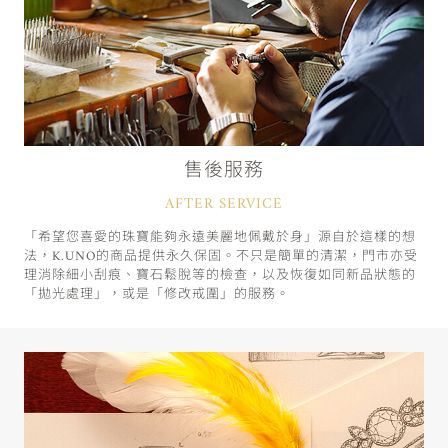
售後服務
AFTER SERVICE
「希望您喜愛的珠寶能夠永遠美麗地佩戴於身」源自於這樣的想
法，K.UNO的商品提供永久保固。不只是簡單的清潔，門市亦受
理消除細小刮痕、寶石鬆脫等的檢查，以及恢復如同新品狀態的
「拋光處理」，或是「修改戒圍」的服務。