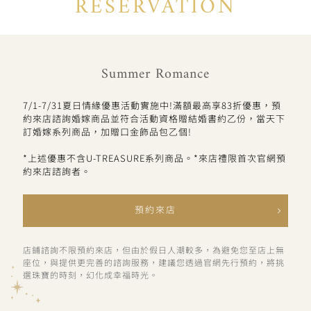
RESERVATION
Summer Romance
7/1-7/31夏日情緣優惠活動實施中!滿額最高享83折優惠，預
約來店諮詢婚嫁商品並符合活動資格贈結婚書約乙份，當天下
訂婚嫁系列商品，加贈口金飾品包乙個!
*上述優惠不含U-TREASURE系列商品。*來店禮限首次官網預
約來店諮詢者。
預約來店
店鋪諮詢不限預約來店，但由於假日人潮較多，為避免您至店上無
座位，與提供更完善的諮詢服務，建議您透過官網先行預約，將挑
選珠寶的時刻，幻化成幸福時光。