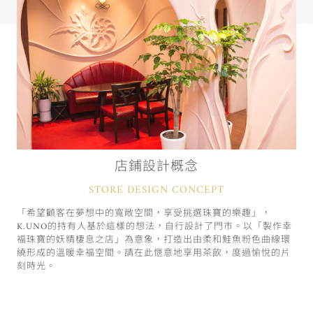
店鋪設計概念
STORE DESIGN CONCEPT
「希望顧客在夢想中的寬敞空間，享受挑選珠寶的樂趣」，
K.UNO的持有人基於這樣的想法，自行設計了門市。以「製作幸
福珠寶的妖精棲息之店」為意象，打造出由柔和鮭魚粉色曲線環
繞形成的溫暖幸福空間。請在此愜意地享用茶飲，度過愉悅的片
刻時光。