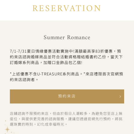
RESERVATION
Summer Romance
7/1-7/31夏日情緣優惠活動實施中!滿額最高享83折優惠，預
約來店諮詢婚嫁商品並符合活動資格贈結婚書約乙份，當天下
訂婚嫁系列商品，加贈口金飾品包乙個!
*上述優惠不含U-TREASURE系列商品。*來店禮限首次官網預
約來店諮詢者。
預約來店
店鋪諮詢不限預約來店，但由於假日人潮較多，為避免您至店上無
座位，與提供更完善的諮詢服務，建議您透過官網先行預約，將挑
選珠寶的時刻，幻化成幸福時光。