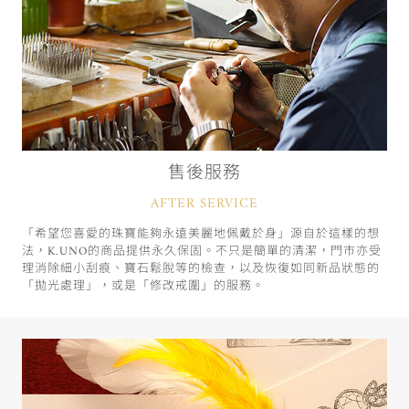
售後服務
AFTER SERVICE
「希望您喜愛的珠寶能夠永遠美麗地佩戴於身」源自於這樣的想
法，K.UNO的商品提供永久保固。不只是簡單的清潔，門市亦受
理消除細小刮痕、寶石鬆脫等的檢查，以及恢復如同新品狀態的
「拋光處理」，或是「修改戒圍」的服務。