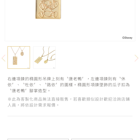
右邊項鍊的橢圓形吊牌上刻有〝唐老鴨〞，左邊項鍊則有〝休
依〞、〝杜依〞、〝路依〞的圖樣。橢圓形項鍊墜飾的瓜子扣為
〝唐老鴨〞腳掌造型。
※此為客製化商品無法直接販售，若喜歡類似設計歡迎洽詢店鋪
人員，將依設計需求報價。