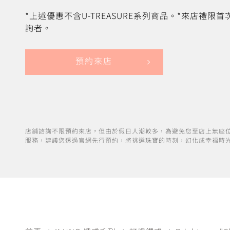
*上述優惠不含U-TREASURE系列商品。*來店禮限
詢者。
預約來店
店鋪諮詢不限預約來店，但由於假日人潮較多，為避免您至店上無座
服務，建議您透過官網先行預約，將挑選珠寶的時刻，幻化成幸福時