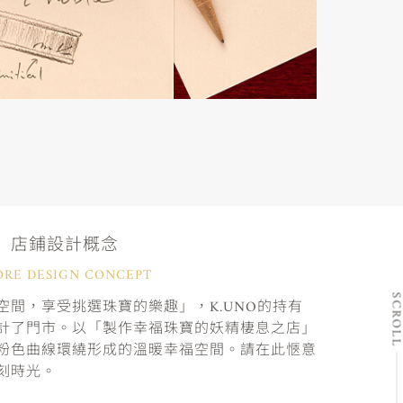
店鋪設計概念
ORE DESIGN CONCEPT
SCRO
間，享受挑選珠寶的樂趣」，K.UNO的持有
計了門市。以「製作幸福珠寶的妖精棲息之店」
粉色曲線環繞形成的溫暖幸福空間。請在此愜意
刻時光。