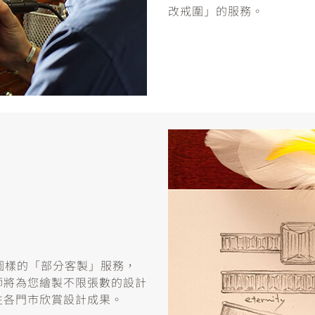
改戒圍」的服務。
或圖樣的「部分客製」服務，
師將為您繪製不限張數的設計
往各門市欣賞設計成果。