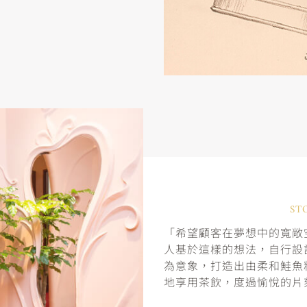
ST
「希望顧客在夢想中的寬敞空
人基於這樣的想法，自行設
為意象，打造出由柔和鮭魚
地享用茶飲，度過愉悅的片