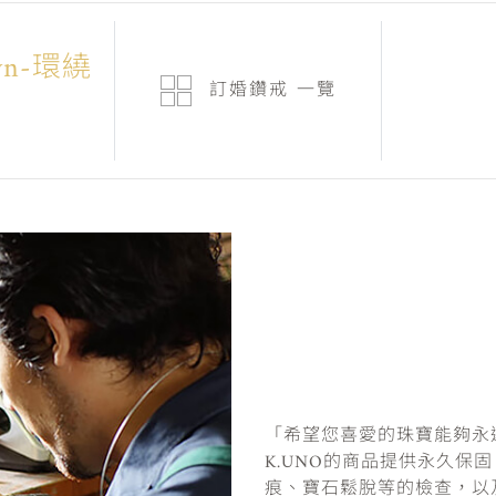
own-環繞
訂婚鑽戒
一覽
「希望您喜愛的珠寶能夠永
K.UNO的商品提供永久保
痕、寶石鬆脫等的檢查，以