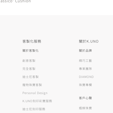
lassico" Cushion
客製化服務
關於K.UNO
關於客製化
關於品牌
創意客製
精巧工藝
完全客製
專業團隊
迪士尼客製
DIAMOND
寵物珠寶客製
珠寶專欄
Personal Design
客戶心聲
K.UNO刻印彩寶服務
婚嫁珠寶
迪士尼刻印服務