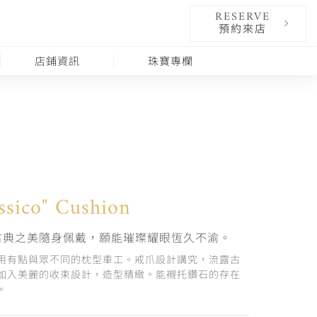
RESERVE
預約來店
店鋪資訊
珠寶專欄
ssico" Cushion
古典之美隨身佩戴，願能璀璨耀眼恆久不渝。
用有點與眾不同的枕型車工。戒爪設計講究，流露古
加入美麗的收束設計，造型精緻。能襯托鑽石的存在
。