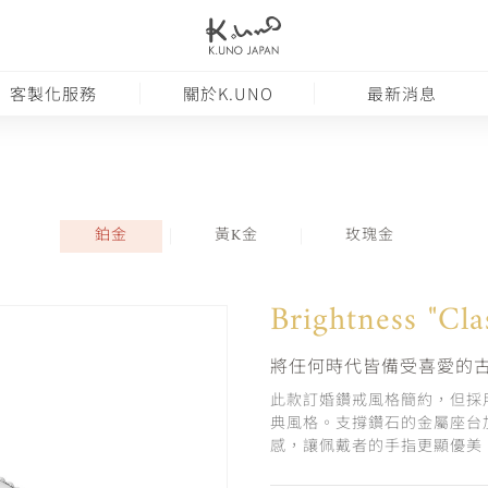
客製化服務
關於K.UNO
最新消息
鉑金
黃K金
玫瑰金
Brightness "Cla
將任何時代皆備受喜愛的
此款訂婚鑽戒風格簡約，但採
典風格。支撐鑽石的金屬座台
感，讓佩戴者的手指更顯優美